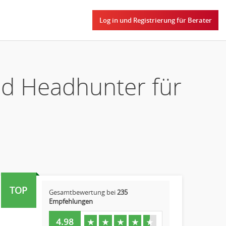
Log in und Registrierung für Berater
nd Headhunter für
TOP
Gesamtbewertung bei
235
Empfehlungen
4.98
★
★
★
★
★