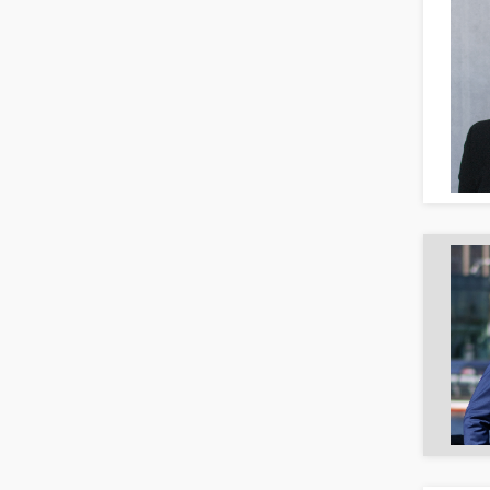
Börsenhandel
Banken, Finanzdienstleister und
Versicherungen Compliance, Sicherheit
Banken, Finanzdienstleister und
Versicherungen Finanzen
Firmenkundengeschäft
Investment-Banking
Kreditanalyse
Banken, Finanzdienstleister und
Versicherungen Leitung, Teamleitung
Mergers & Acquisitions
Privatkundengeschäft
Mathematik, Produkt, Statistik
Versicherung: Sachbearbeitung
Zahlungsverkehr
Ausbilder
Berufsschule