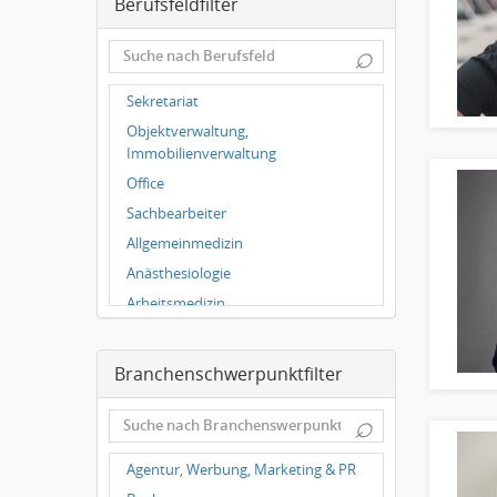
Berufsfeldfilter
Leipzig
Dortmund
⌕
Wuppertal
Hallbergmoos
Sekretariat
Würzburg
Objektverwaltung,
Grünwald
Immobilienverwaltung
Ulm
Office
Bielefeld
Sachbearbeiter
Hannover
Allgemeinmedizin
Anästhesiologie
Arbeitsmedizin
Augenheilkunde
Chirurgie
Branchenschwerpunktfilter
Frauenheilkunde, Geburtshilfe
⌕
Hals-Nasen-Ohrenheilkunde
Hautkrankheiten,
Agentur, Werbung, Marketing & PR
Geschlechtskrankheiten