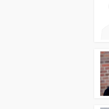
Produktmanagement
Transport & Logistik
Strategisches Marketing
Unternehmensberatung
Vertriebsmarketing
Versicherungen
Human Resources
Naturwissenschaften & Forschung
Personal Leitung, Teamleitung
rec2rec
Recruiting, Personalmarketing
Referent
Anwaltschaft
Justiziariat, Rechtsabteilung
Notar-, Justizfachangestellter,
Anwaltsfachgehilfe
Notariat
Richter, Justizbeamte
Analyst
Anlageberatung, Vermögensberatung
Asset-/Fonds-Management