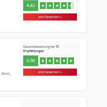
4.62
★
★
★
★
★
Jetzt bewerten! »
Gesamtbewertung bei
15
Empfehlungen
5.00
★
★
★
★
★
Jetzt bewerten! »
, Bonn,