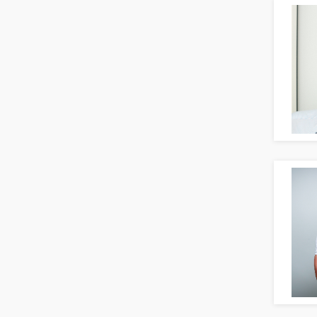
Erwachsenenbildung
Erzieher
Kindergarten, KiTa, Vorschule
Bildung & Soziales Leitung,
Teamleitung
Sozialarbeit
Universität, Fachhochschule
Unterricht: Grundschule
Unterricht: Sekundarstufe
Architektur
Fotografie, Video
Grafik- und Kommunikationsdesign
Medien-, Screen-, Webdesign
Modedesign, Schmuckdesign
Produktdesign, Industriedesign
Theater, Schauspiel, Musik, Tanz
Beschaffungslogistik