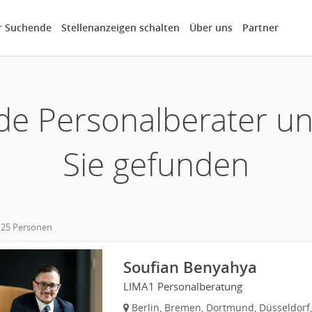
r Suchende
Stellenanzeigen schalten
Über uns
Partner
de Personalberater u
Sie gefunden
 25 Personen
own
Soufian Benyahya
LIMA1 Personalberatung
Berlin, Bremen, Dortmund, Düsseldorf,