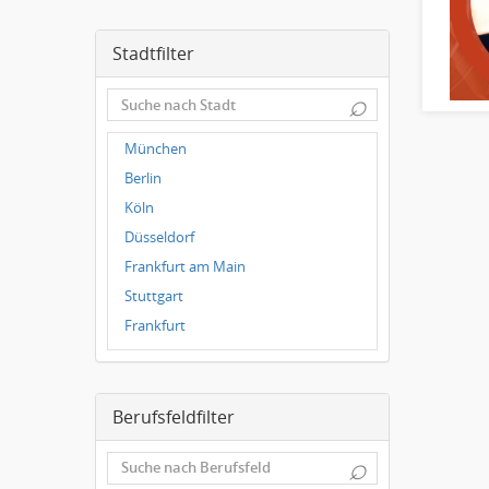
Stadtfilter
⌕
München
Berlin
Köln
Düsseldorf
Frankfurt am Main
Stuttgart
Frankfurt
Dresden
Magdeburg
Berufsfeldfilter
Leipzig
Dortmund
⌕
Wuppertal