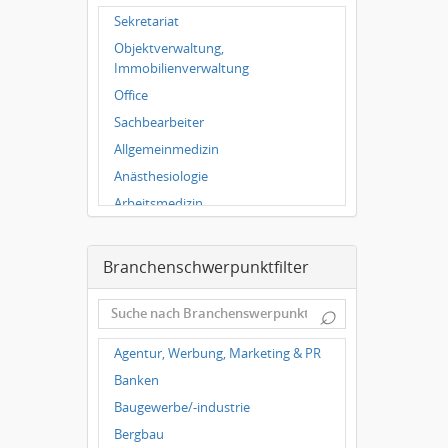
Hallbergmoos
Sekretariat
Würzburg
Objektverwaltung,
Grünwald
Immobilienverwaltung
Ulm
Office
Bielefeld
Sachbearbeiter
Hannover
Allgemeinmedizin
Anästhesiologie
Arbeitsmedizin
Augenheilkunde
Chirurgie
Branchenschwerpunktfilter
Frauenheilkunde, Geburtshilfe
⌕
Hals-Nasen-Ohrenheilkunde
Hautkrankheiten,
Agentur, Werbung, Marketing & PR
Geschlechtskrankheiten
Banken
Hygienemedizin, Umweltmedizin
Baugewerbe/-industrie
Innere Medizin
Bergbau
Kieferchirurgie, Mundchirurgie,