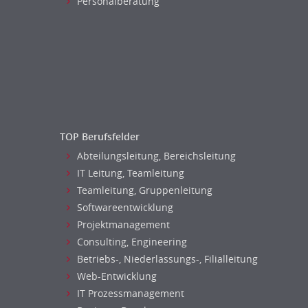
Personalberatung
Versicherungen
Human Resources
Naturwissenschaften & Forschung
Personal Leitung, Teamleitung
rec2rec
Recruiting, Personalmarketing
Referent
Anwaltschaft
Justiziariat, Rechtsabteilung
TOP Berufsfelder
Notar-, Justizfachangestellter,
Abteilungsleitung, Bereichsleitung
Anwaltsfachgehilfe
IT Leitung, Teamleitung
Notariat
Teamleitung, Gruppenleitung
Richter, Justizbeamte
Softwareentwicklung
Analyst
Projektmanagement
Anlageberatung, Vermögensberatung
Consulting, Engineering
Asset-/Fonds-Management
Betriebs-, Niederlassungs-, Filialleitung
Börsenhandel
Web-Entwicklung
Banken, Finanzdienstleister und
IT Prozessmanagement
Versicherungen Compliance, Sicherheit