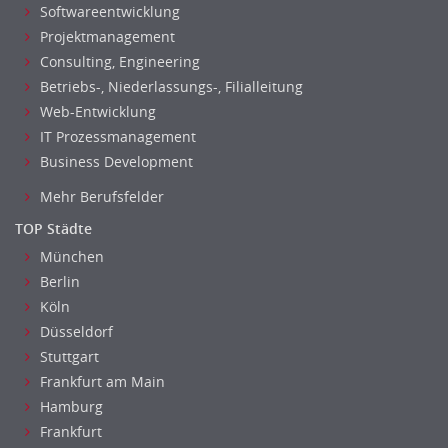
Maschinenbau
Softwareentwicklung
Materialwissenschaft
Projektmanagement
Consulting, Engineering
Mechatronik
Betriebs-, Niederlassungs-, Filialleitung
Medizintechnik
Web-Entwicklung
Optiker, Akustiker
IT Prozessmanagement
Brandschutz
Business Development
Prozessmanagement
Mehr Berufsfelder
Qualitätsmanagement
Technische Dokumentation
TOP Städte
Technischer Systemplaner, Bauzeichner
München
Veranstaltungstechnik
Berlin
Verfahrenstechnik
Köln
Düsseldorf
Vertriebsingenieur
Stuttgart
Wirtschaftsingenieur
Frankfurt am Main
Technisches Gebäudemanagement (TGM)
Hamburg
Anwendungsadministration
Frankfurt
Consulting, Engineering