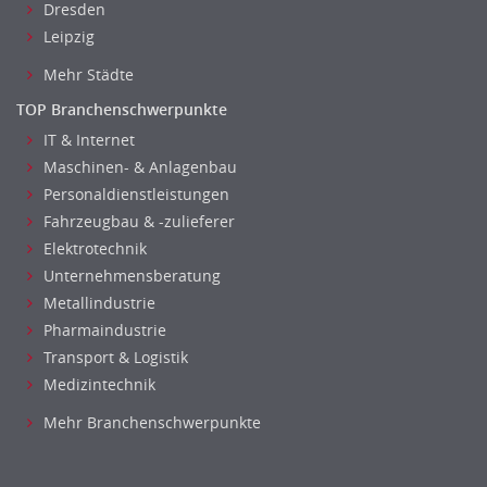
Dresden
Data Warehouse, Business Intelligence
Leipzig
Datenbanken
Mehr Städte
Embedded Systems
Helpdesk
TOP Branchenschwerpunkte
IT Leitung, Teamleitung
IT & Internet
Maschinen- & Anlagenbau
Projektmanagement
Personaldienstleistungen
IT Prozessmanagement
Fahrzeugbau & -zulieferer
Qualitätssicherung, Qualitätsprüfung
Elektrotechnik
Security
Unternehmensberatung
Softwareentwicklung
Metallindustrie
Systemadministration, Netzwerkadministration
Pharmaindustrie
Training
Transport & Logistik
Web-Entwicklung
Medizintechnik
Wirtschaftsinformatik
Mehr Branchenschwerpunkte
Biologie
Biotechnologie