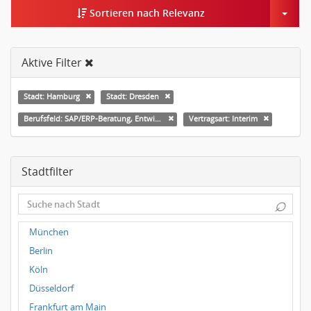
Togg
Sortieren nach Relevanz
Aktive Filter
Stadt: Hamburg
Stadt: Dresden
Berufsfeld: SAP/ERP-Beratung, Entwicklung
Vertragsart: Interim
Stadtfilter
⌕
München
Berlin
Köln
Düsseldorf
Frankfurt am Main