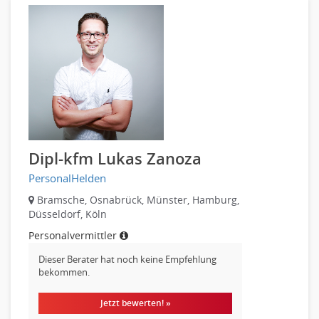
PR, Unternehmenskommunikation
Personaldienstleistungen
Produktmanagement
Pharmaindustrie
Strategisches Marketing
Recht
Vertriebsmarketing
Telekommunikation
Human Resources
Textilien & Bekleidung
Personal Leitung, Teamleitung
Transport & Logistik
rec2rec
Unternehmensberatung
Recruiting, Personalmarketing
Versicherungen
Dipl-kfm Lukas Zanoza
Referent
Naturwissenschaften & Forschung
PersonalHelden
Anwaltschaft
Justiziariat, Rechtsabteilung
Bramsche, Osnabrück, Münster, Hamburg,
Düsseldorf, Köln
Notar-, Justizfachangestellter, Anwaltsfachgehilfe
Personalvermittler
Notariat
Richter, Justizbeamte
Dieser Berater hat noch keine Empfehlung
bekommen.
Analyst
Anlageberatung, Vermögensberatung
Jetzt bewerten! »
Asset-/Fonds-Management