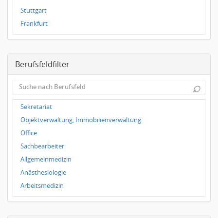
Stuttgart
Frankfurt
Magdeburg
Leipzig
Berufsfeldfilter
Dortmund
Wuppertal
⌕
Hallbergmoos
Würzburg
Sekretariat
Grünwald
Objektverwaltung, Immobilienverwaltung
Ulm
Office
Bielefeld
Sachbearbeiter
Hannover
Allgemeinmedizin
Duisburg
Anästhesiologie
Arbeitsmedizin
Augenheilkunde
Chirurgie