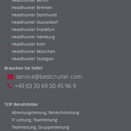
Headhunter Berlin
Metallhandwerk
Headhunter Bremen
Headhunter Dortmund
Nahrungsmittelherstellung, -verarbeitung
Headhunter Dusseldorf
Raumgestaltung
Headhunter Frankfurt
Reiseverkehr, Touristik
Headhunter Hamburg
Sicherheitsdienste, Schutzdienste
Headhunter Koln
Automatisierungstechnik
Headhunter München
Bauwesen
Headhunter Stuttgart
Elektrotechnik, Elektronik
Brauchen Sie Hilfe?
Energie und Umwelttechnik
service@bestcruiter.com
Entwicklung
+49 (0) 30 69 00 45 96 9
Fahrzeugtechnik
Fertigungstechnik
gebaeude-versorgungs-sicherheitstechnik
TOP Berufsfelder
Kunststofftechnik
Abteilungsleitung, Bereichsleitung
Leitung, Teamleitung
IT Leitung, Teamleitung
Luft- und Raumfahrttechnik
Teamleitung, Gruppenleitung