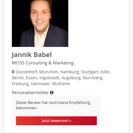
Altenpflege, Betreuungsberufe
Anästhesie und Intensivpflege
Ergotherapie
Gesundheits- und Kinderkrankenpflege
Gesundheits- und Krankenpflege
Hebamme, Entbindungshelfer
Heilerziehungspfleger
Jannik Babel
Logopädie
MOSS Consulting & Marketing
Pflegehelfer
Düsseldorf, München, Hamburg, Stuttgart, Köln,
Physiotherapie
Berlin, Essen, Ingolstadt, Augsburg, Nürnberg,
Freiburg, Hannover, Mülheim
Sanitätsdienst, ambulanter Dienst
Strahlentherapie
Personalvermittler
Außendienst
Dieser Berater hat noch keine Empfehlung
bekommen.
Immobilienmakler
Innendienst, Sachbearbeitung
Jetzt bewerten! »
Kundenservice
Vertrieb & Verkauf Leitung, Teamleitung