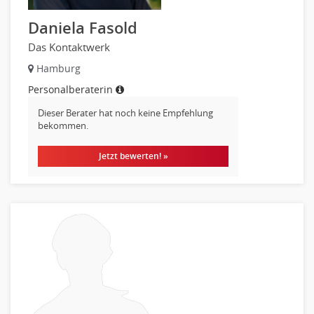
Metallhandwerk
Daniela Fasold
Nahrungsmittelherstellung, -verarbeitung
Das Kontaktwerk
Raumgestaltung
Hamburg
Reiseverkehr, Touristik
Personalberaterin
Sicherheitsdienste, Schutzdienste
Automatisierungstechnik
Dieser Berater hat noch keine Empfehlung
bekommen.
Bauwesen
Elektrotechnik, Elektronik
Jetzt bewerten! »
Energie und Umwelttechnik
Entwicklung
Fahrzeugtechnik
Fertigungstechnik
gebaeude-versorgungs-sicherheitstechnik
Kunststofftechnik
Leitung, Teamleitung
Luft- und Raumfahrttechnik