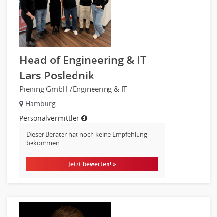
Chemie
Geowissenschaften
Labor, Forschung
Pharmazie
Physik
Head of Engineering & IT
Agiles Projektmanagement
Lars Poslednik
Digital Leadership
Piening GmbH /Engineering & IT
Industrie 4.0
Hamburg
Internet of Things
Personalvermittler
Angestellte, Beamte auf Bundesebene
Angestellte, Beamte auf Landes-, kommunaler Ebene
Dieser Berater hat noch keine Empfehlung
bekommen.
Angestellte, Beamte im auswärtigen Dienst
(Bundes-)Polizei, Justizvollzug
Jetzt bewerten! »
Bundeswehr, Wehrverwaltung
Feuerwehr
Steuerverwaltung, Finanzverwaltung
Verbände, Vereine