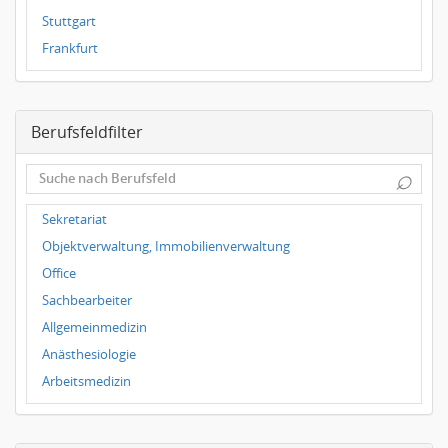
Stuttgart
Frankfurt
Magdeburg
Leipzig
Berufsfeldfilter
Dortmund
Wuppertal
⌕
Hallbergmoos
Würzburg
Sekretariat
Grünwald
Objektverwaltung, Immobilienverwaltung
Ulm
Office
Bielefeld
Sachbearbeiter
Hannover
Allgemeinmedizin
Duisburg
Anästhesiologie
Arbeitsmedizin
Augenheilkunde
Chirurgie