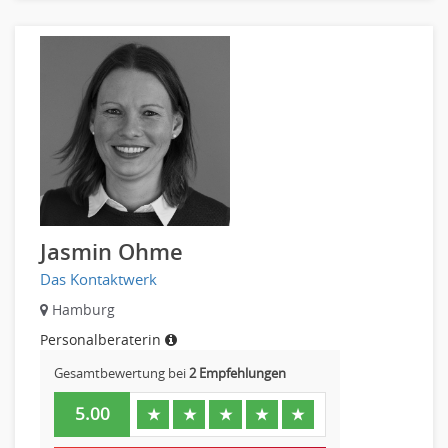
Pharmaberater
Pre-Sales
Telesales
Verkauf (Handel)
Jasmin Ohme
Das Kontaktwerk
Hamburg
Personalberaterin
Gesamtbewertung bei
2 Empfehlungen
5.00
★
★
★
★
★