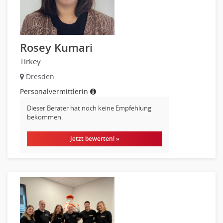
Data Warehouse, Business Intelligence
Datenbanken
Embedded Systems
Rosey Kumari
Helpdesk
Tirkey
IT Leitung, Teamleitung
Dresden
Projektmanagement
IT Prozessmanagement
Personalvermittlerin
Qualitätssicherung, Qualitätsprüfung
Dieser Berater hat noch keine Empfehlung
Security
bekommen.
Softwareentwicklung
Jetzt bewerten! »
Systemadministration, Netzwerkadministration
Training
Web-Entwicklung
Wirtschaftsinformatik
Biologie
Biotechnologie