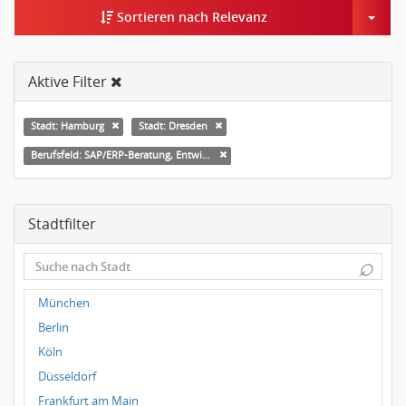
Togg
Sortieren nach Relevanz
Aktive Filter
Stadt: Hamburg
Stadt: Dresden
Berufsfeld: SAP/ERP-Beratung, Entwicklung
Stadtfilter
⌕
München
Berlin
Köln
Düsseldorf
Frankfurt am Main