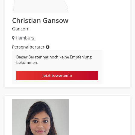
Maschinenbau
Materialwissenschaft
Mechatronik
Christian Gansow
Medizintechnik
Gancom
Optiker, Akustiker
Hamburg
Brandschutz
Personalberater
Prozessmanagement
Dieser Berater hat noch keine Empfehlung
Qualitätsmanagement
bekommen.
Technische Dokumentation
Technischer Systemplaner, Bauzeichner
Jetzt bewerten! »
Veranstaltungstechnik
Verfahrenstechnik
Vertriebsingenieur
Wirtschaftsingenieur
Technisches Gebäudemanagement (TGM)
Anwendungsadministration
Consulting, Engineering