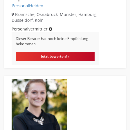
Finanzen Leitung, Teamleitung
PersonalHelden
Finanzen Prozessmanagement
Bramsche, Osnabrück, Münster, Hamburg,
Rechnungswesen
Düsseldorf, Köln
Revision
Personalvermittler
Steuern
Dieser Berater hat noch keine Empfehlung
Treasury
bekommen.
Wirtschaftsprüfung
Jetzt bewerten! »
Arbeitssicherheit
Montage
Beauty, Wellness
Elektrik, Sanitär, Heizung, Klima
Fertigung, Produktion
Gastronomie, Hotellerie
Holzhandwerk
Handwerk, Dienstleistung & Fertigung Leitung, Teamleitung
Maler, Lackierer
Mechaniker