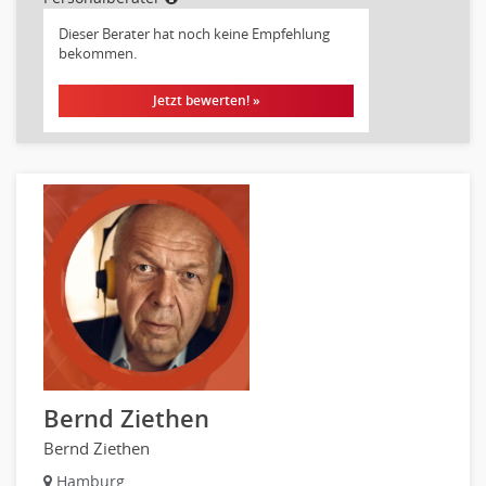
Disposition
Dieser Berater hat noch keine Empfehlung
Einkauf
bekommen.
Logistik
Entsorgungslogistik
Jetzt bewerten! »
Fuhrparkmanagement
Lagerlogistik
Einkauf, Materialwirtschaft & Logistik Leitung, Teamleitung
Materialwirtschaft
Produktionslogistik
Einkauf, Materialwirtschaft & Logistik Prozessmanagement
Supply-Chain-Management
Anlagenbuchhaltung
Controlling
Debitorenbuchhaltung
Bernd Ziethen
Finanzbuchhaltung, Bilanzbuchhaltung
Gehaltsbuchhaltung, Lohnbuchhaltung
Bernd Ziethen
Konzernbuchhaltung
Hamburg