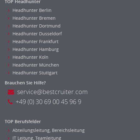
Maler, Lackierer
TOP Headhunter
Mechaniker
Headhunter Berlin
Metallhandwerk
Headhunter Bremen
Headhunter Dortmund
Nahrungsmittelherstellung, -verarbeitung
Headhunter Dusseldorf
Raumgestaltung
Headhunter Frankfurt
Reiseverkehr, Touristik
Headhunter Hamburg
Sicherheitsdienste, Schutzdienste
Headhunter Koln
Automatisierungstechnik
Headhunter München
Bauwesen
Headhunter Stuttgart
Elektrotechnik, Elektronik
Brauchen Sie Hilfe?
Energie und Umwelttechnik
service@bestcruiter.com
Entwicklung
+49 (0) 30 69 00 45 96 9
Fahrzeugtechnik
Fertigungstechnik
gebaeude-versorgungs-sicherheitstechnik
TOP Berufsfelder
Kunststofftechnik
Abteilungsleitung, Bereichsleitung
Leitung, Teamleitung
IT Leitung, Teamleitung