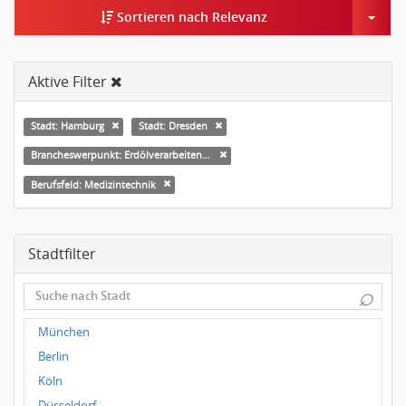
Togg
Sortieren nach Relevanz
Aktive Filter
Stadt: Hamburg
Stadt: Dresden
Brancheswerpunkt: Erdölverarbeitende Industrie
Berufsfeld: Medizintechnik
Stadtfilter
⌕
München
Berlin
Köln
Düsseldorf