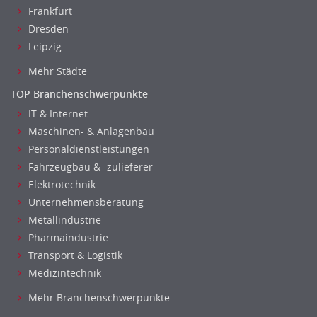
Frankfurt
Data Warehouse, Business Intelligence
Dresden
Datenbanken
Leipzig
Embedded Systems
Mehr Städte
Helpdesk
IT Leitung, Teamleitung
TOP Branchenschwerpunkte
Projektmanagement
IT & Internet
Maschinen- & Anlagenbau
IT Prozessmanagement
Personaldienstleistungen
Qualitätssicherung, Qualitätsprüfung
Fahrzeugbau & -zulieferer
SAP/ERP-Beratung, Entwicklung
Elektrotechnik
Security
Unternehmensberatung
Softwareentwicklung
Metallindustrie
Systemadministration, Netzwerkadministration
Pharmaindustrie
Training
Transport & Logistik
Web-Entwicklung
Medizintechnik
Wirtschaftsinformatik
Mehr Branchenschwerpunkte
Biologie