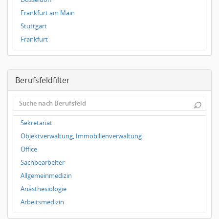
Frankfurt am Main
Stuttgart
Frankfurt
Magdeburg
Leipzig
Berufsfeldfilter
Dortmund
Wuppertal
⌕
Hallbergmoos
Würzburg
Sekretariat
Grünwald
Objektverwaltung, Immobilienverwaltung
Ulm
Office
Bielefeld
Sachbearbeiter
Hannover
Allgemeinmedizin
Duisburg
Anästhesiologie
Arbeitsmedizin
Augenheilkunde