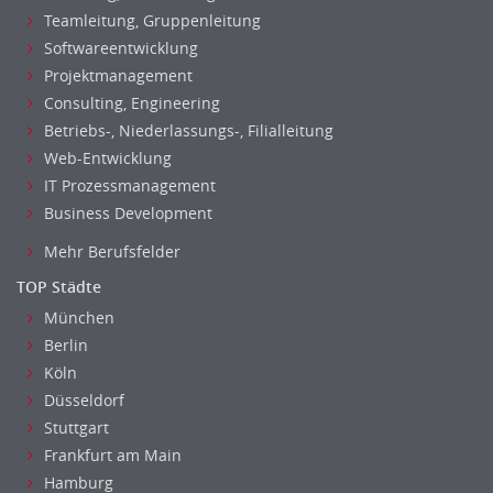
Luft- und Raumfahrttechnik
Teamleitung, Gruppenleitung
Maschinenbau
Softwareentwicklung
Materialwissenschaft
Projektmanagement
Consulting, Engineering
Mechatronik
Betriebs-, Niederlassungs-, Filialleitung
Optiker, Akustiker
Web-Entwicklung
Brandschutz
IT Prozessmanagement
Prozessmanagement
Business Development
Qualitätsmanagement
Mehr Berufsfelder
Technische Dokumentation
Technischer Systemplaner, Bauzeichner
TOP Städte
Veranstaltungstechnik
München
Verfahrenstechnik
Berlin
Vertriebsingenieur
Köln
Düsseldorf
Wirtschaftsingenieur
Stuttgart
Technisches Gebäudemanagement (TGM)
Frankfurt am Main
Anwendungsadministration
Hamburg
Consulting, Engineering