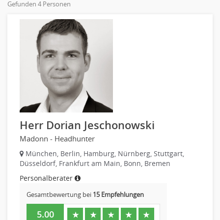
Gefunden 4 Personen
Online-Marketing
Personaldienstleistungen
PR, Unternehmenskommunikation
Pharmaindustrie
Produktmanagement
Recht
Strategisches Marketing
Telekommunikation
Vertriebsmarketing
Textilien & Bekleidung
Human Resources
Transport & Logistik
Personal Leitung, Teamleitung
Unternehmensberatung
rec2rec
Versicherungen
Recruiting, Personalmarketing
Naturwissenschaften & Forschung
Herr Dorian Jeschonowski
Referent
Madonn - Headhunter
Anwaltschaft
Justiziariat, Rechtsabteilung
München, Berlin, Hamburg, Nürnberg, Stuttgart,
Düsseldorf, Frankfurt am Main, Bonn, Bremen
Notar-, Justizfachangestellter, Anwaltsfachgehilfe
Personalberater
Notariat
Richter, Justizbeamte
Gesamtbewertung bei
15 Empfehlungen
Analyst
5.00
★
★
★
★
★
Anlageberatung, Vermögensberatung