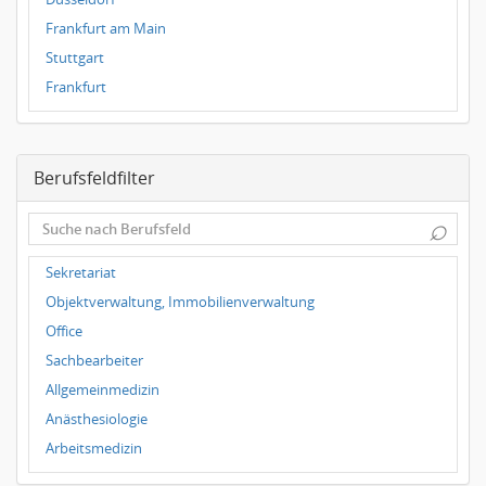
Frankfurt am Main
Stuttgart
Frankfurt
Magdeburg
Leipzig
Berufsfeldfilter
Dortmund
Wuppertal
⌕
Hallbergmoos
Würzburg
Sekretariat
Grünwald
Objektverwaltung, Immobilienverwaltung
Ulm
Office
Bielefeld
Sachbearbeiter
Hannover
Allgemeinmedizin
Duisburg
Anästhesiologie
Arbeitsmedizin
Augenheilkunde