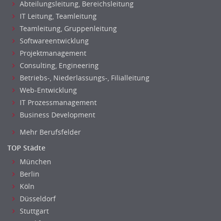
Maler, Lackierer
Abteilungsleitung, Bereichsleitung
Mechaniker
IT Leitung, Teamleitung
Metallhandwerk
Teamleitung, Gruppenleitung
Softwareentwicklung
Nahrungsmittelherstellung, -verarbeitung
Projektmanagement
Raumgestaltung
Consulting, Engineering
Reiseverkehr, Touristik
Betriebs-, Niederlassungs-, Filialleitung
Sicherheitsdienste, Schutzdienste
Web-Entwicklung
Automatisierungstechnik
IT Prozessmanagement
Bauwesen
Business Development
Elektrotechnik, Elektronik
Mehr Berufsfelder
Energie und Umwelttechnik
Entwicklung
TOP Städte
Fahrzeugtechnik
München
Berlin
Fertigungstechnik
Köln
gebaeude-versorgungs-sicherheitstechnik
Düsseldorf
Kunststofftechnik
Stuttgart
Leitung, Teamleitung