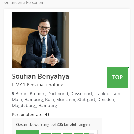
Gefunden 3 Personen
Online-Marketing
Personaldienstleistungen
PR, Unternehmenskommunikation
Pharmaindustrie
Produktmanagement
Recht
Strategisches Marketing
Telekommunikation
Vertriebsmarketing
Textilien & Bekleidung
Human Resources
Transport & Logistik
Personal Leitung, Teamleitung
Unternehmensberatung
rec2rec
Versicherungen
Recruiting, Personalmarketing
Naturwissenschaften & Forschung
Soufian Benyahya
TOP
Referent
LIMA1 Personalberatung
Anwaltschaft
Justiziariat, Rechtsabteilung
Berlin, Bremen, Dortmund, Düsseldorf, Frankfurt am
Main, Hamburg, Köln, München, Stuttgart, Dresden,
Notar-, Justizfachangestellter, Anwaltsfachgehilfe
Magdeburg,, Hamburg
Notariat
Personalberater
Richter, Justizbeamte
Gesamtbewertung bei
235 Empfehlungen
Analyst
Anlageberatung, Vermögensberatung