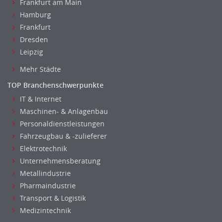
Frankfurt am Main
Luft- und Raumfahrttechnik
Hamburg
Maschinenbau
Frankfurt
Materialwissenschaft
Dresden
Mechatronik
Leipzig
Medizintechnik
Mehr Städte
Optiker, Akustiker
TOP Branchenschwerpunkte
Brandschutz
IT & Internet
Prozessmanagement
Maschinen- & Anlagenbau
Qualitätsmanagement
Personaldienstleistungen
Technische Dokumentation
Fahrzeugbau & -zulieferer
Technischer Systemplaner, Bauzeichner
Elektrotechnik
Veranstaltungstechnik
Unternehmensberatung
Verfahrenstechnik
Metallindustrie
Vertriebsingenieur
Pharmaindustrie
Wirtschaftsingenieur
Transport & Logistik
Technisches Gebäudemanagement (TGM)
Medizintechnik
Anwendungsadministration