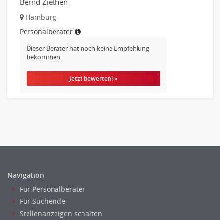
Bernd Ziethen
Disposition
Einkauf
Hamburg
Logistik
Personalberater
Entsorgungslogistik
Dieser Berater hat noch keine Empfehlung
Fuhrparkmanagement
bekommen.
Lagerlogistik
Jetzt bewerten! »
Einkauf, Materialwirtschaft & Logistik Leitung, Teamleitung
Materialwirtschaft
Produktionslogistik
Einkauf, Materialwirtschaft & Logistik Prozessmanagement
Supply-Chain-Management
Anlagenbuchhaltung
Controlling
Navigation
Debitorenbuchhaltung
Für Personalberater
Finanzbuchhaltung, Bilanzbuchhaltung
Für Suchende
Gehaltsbuchhaltung, Lohnbuchhaltung
Stellenanzeigen schalten
Konzernbuchhaltung