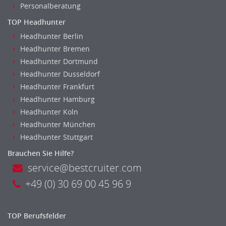
Personalberatung
Kreditorenbuchhaltung
TOP Headhunter
Finanzen Leitung, Teamleitung
Headhunter Berlin
Finanzen Prozessmanagement
Headhunter Bremen
Rechnungswesen
Headhunter Dortmund
Revision
Headhunter Dusseldorf
Steuern
Headhunter Frankfurt
Treasury
Headhunter Hamburg
Wirtschaftsprüfung
Headhunter Koln
Arbeitssicherheit
Headhunter München
Montage
Headhunter Stuttgart
Beauty, Wellness
Brauchen Sie Hilfe?
Elektrik, Sanitär, Heizung, Klima
service@bestcruiter.com
Fertigung, Produktion
+49 (0) 30 69 00 45 96 9
Gastronomie, Hotellerie
Holzhandwerk
Handwerk, Dienstleistung & Fertigung Leitung, Teamleitung
TOP Berufsfelder