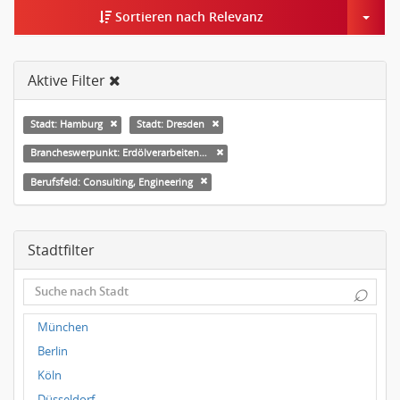
Togg
Sortieren nach Relevanz
Aktive Filter
Stadt: Hamburg
Stadt: Dresden
Brancheswerpunkt: Erdölverarbeitende Industrie
Berufsfeld: Consulting, Engineering
Stadtfilter
⌕
München
Berlin
Köln
Düsseldorf