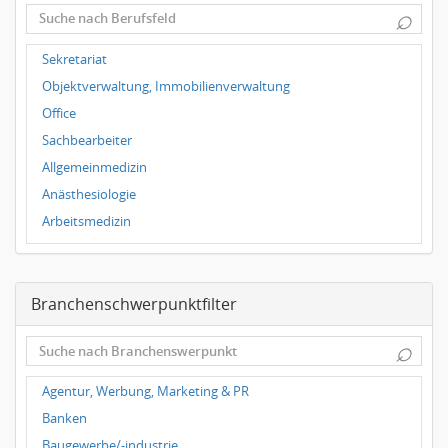
⌕
Wuppertal
Hallbergmoos
Sekretariat
Würzburg
Objektverwaltung, Immobilienverwaltung
Grünwald
Office
Ulm
Sachbearbeiter
Bielefeld
Allgemeinmedizin
Hannover
Anästhesiologie
Duisburg
Arbeitsmedizin
Augenheilkunde
Chirurgie
Branchenschwerpunktfilter
Frauenheilkunde, Geburtshilfe
Hals-Nasen-Ohrenheilkunde
⌕
Hautkrankheiten, Geschlechtskrankheiten
Hygienemedizin, Umweltmedizin
Agentur, Werbung, Marketing & PR
Innere Medizin
Banken
Kieferchirurgie, Mundchirurgie, Gesichtschirurgie
Baugewerbe/-industrie