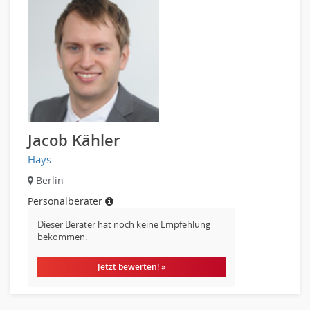
Bauwesen
Elektrotechnik, Elektronik
Energie und Umwelttechnik
Entwicklung
Fahrzeugtechnik
Fertigungstechnik
gebaeude-versorgungs-sicherheitstechnik
Jacob Kähler
Kunststofftechnik
Hays
Leitung, Teamleitung
Berlin
Luft- und Raumfahrttechnik
Personalberater
Maschinenbau
Materialwissenschaft
Dieser Berater hat noch keine Empfehlung
bekommen.
Mechatronik
Medizintechnik
Jetzt bewerten! »
Optiker, Akustiker
Brandschutz