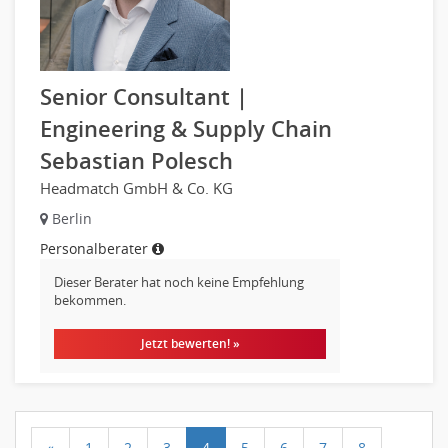
Senior Consultant |
Engineering & Supply Chain
Sebastian Polesch
Headmatch GmbH & Co. KG
Berlin
Personalberater
Dieser Berater hat noch keine Empfehlung
bekommen.
Jetzt bewerten! »
«
1
2
3
4
5
6
7
8