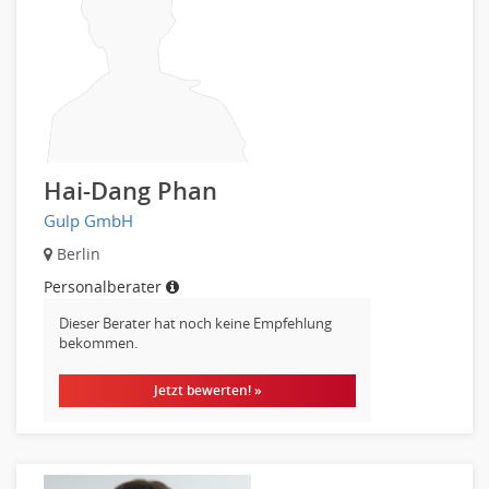
Wirtschaftsprüfung
Arbeitssicherheit
Montage
Beauty, Wellness
Elektrik, Sanitär, Heizung, Klima
Fertigung, Produktion
Hai-Dang Phan
Gastronomie, Hotellerie
Gulp GmbH
Holzhandwerk
Handwerk, Dienstleistung & Fertigung Leitung, Teamleitung
Berlin
Maler, Lackierer
Personalberater
Mechaniker
Dieser Berater hat noch keine Empfehlung
Metallhandwerk
bekommen.
Nahrungsmittelherstellung, -verarbeitung
Jetzt bewerten! »
Raumgestaltung
Reiseverkehr, Touristik
Sicherheitsdienste, Schutzdienste
Automatisierungstechnik