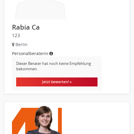
Kreditanalyse
Banken, Finanzdienstleister und Versicherungen Leitung,
Teamleitung
Rabia Ca
Mergers & Acquisitions
Privatkundengeschäft
123
Mathematik, Produkt, Statistik
Berlin
Versicherung: Sachbearbeitung
Personalberaterin
Zahlungsverkehr
Dieser Berater hat noch keine Empfehlung
Ausbilder
bekommen.
Berufsschule
Jetzt bewerten! »
Erwachsenenbildung
Erzieher
Kindergarten, KiTa, Vorschule
Bildung & Soziales Leitung, Teamleitung
Sozialarbeit
Universität, Fachhochschule
Unterricht: Grundschule