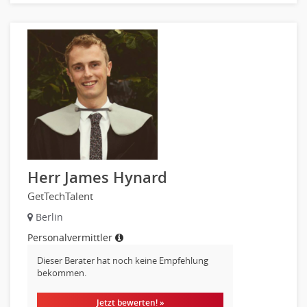
IT Prozessmanagement
Qualitätssicherung, Qualitätsprüfung
SAP/ERP-Beratung, Entwicklung
Security
Softwareentwicklung
Systemadministration, Netzwerkadministration
Training
Web-Entwicklung
Wirtschaftsinformatik
Herr James Hynard
Biologie
GetTechTalent
Biotechnologie
Berlin
Chemie
Geowissenschaften
Personalvermittler
Labor, Forschung
Dieser Berater hat noch keine Empfehlung
bekommen.
Pharmazie
Physik
Jetzt bewerten! »