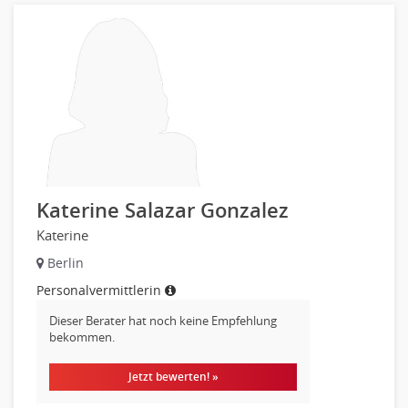
Prozessmanagement
Qualitätsmanagement
Technische Dokumentation
Technischer Systemplaner, Bauzeichner
Veranstaltungstechnik
Verfahrenstechnik
Vertriebsingenieur
Wirtschaftsingenieur
Katerine Salazar Gonzalez
Technisches Gebäudemanagement (TGM)
Anwendungsadministration
Katerine
Consulting, Engineering
Berlin
Data Warehouse, Business Intelligence
Personalvermittlerin
Datenbanken
Dieser Berater hat noch keine Empfehlung
Embedded Systems
bekommen.
Helpdesk
Jetzt bewerten! »
IT Leitung, Teamleitung
Projektmanagement