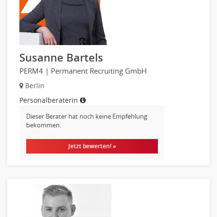
Unterricht: Sekundarstufe
Architektur
Fotografie, Video
Grafik- und Kommunikationsdesign
Susanne Bartels
Medien-, Screen-, Webdesign
PERM4 | Permanent Recruiting GmbH
Modedesign, Schmuckdesign
Berlin
Produktdesign, Industriedesign
Personalberaterin
Theater, Schauspiel, Musik, Tanz
Beschaffungslogistik
Dieser Berater hat noch keine Empfehlung
bekommen.
Disposition
Einkauf
Jetzt bewerten! »
Logistik
Entsorgungslogistik
Fuhrparkmanagement
Lagerlogistik
Einkauf, Materialwirtschaft & Logistik Leitung, Teamleitung