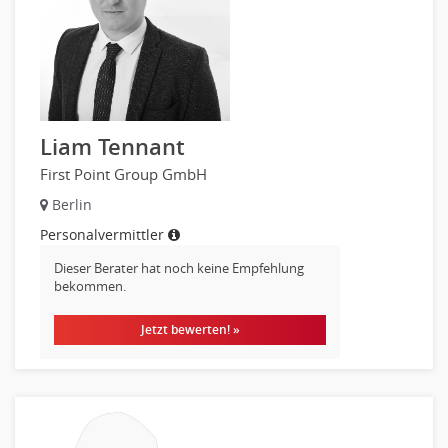
Materialwirtschaft
Produktionslogistik
Einkauf, Materialwirtschaft & Logistik Prozessmanagement
Supply-Chain-Management
Anlagenbuchhaltung
Controlling
Liam Tennant
Debitorenbuchhaltung
First Point Group GmbH
Finanzbuchhaltung, Bilanzbuchhaltung
Berlin
Gehaltsbuchhaltung, Lohnbuchhaltung
Personalvermittler
Konzernbuchhaltung
Dieser Berater hat noch keine Empfehlung
Kreditorenbuchhaltung
bekommen.
Finanzen Leitung, Teamleitung
Finanzen Prozessmanagement
Jetzt bewerten! »
Rechnungswesen
Revision
Steuern
Treasury