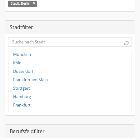
Stadt: Berlin
Stadtfilter
⌕
München
Köln
Düsseldorf
Frankfurt am Main
Stuttgart
Hamburg
Frankfurt
Dresden
Magdeburg
Berufsfeldfilter
Leipzig
Dortmund