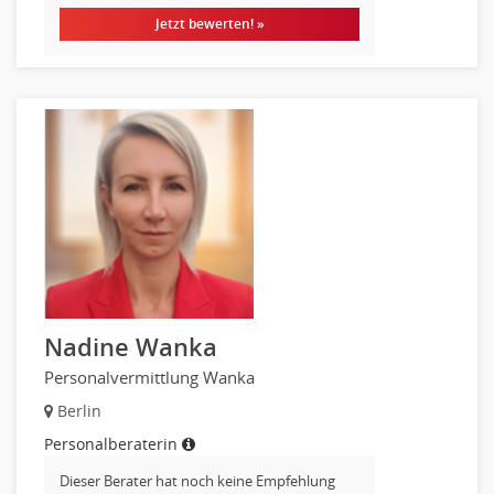
Hebamme, Entbindungshelfer
Jetzt bewerten! »
Heilerziehungspfleger
Logopädie
Pflegehelfer
Physiotherapie
Sanitätsdienst, ambulanter Dienst
Strahlentherapie
Außendienst
Immobilienmakler
Innendienst, Sachbearbeitung
Kundenservice
Nadine Wanka
Vertrieb & Verkauf Leitung, Teamleitung
Pharmaberater
Personalvermittlung Wanka
Pre-Sales
Berlin
Telesales
Personalberaterin
Verkauf (Handel)
Dieser Berater hat noch keine Empfehlung