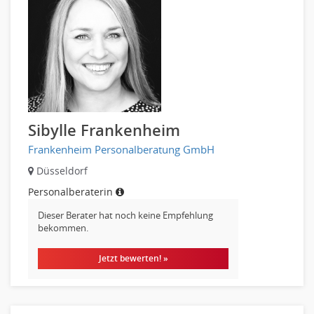
Embedded Systems
Helpdesk
IT Leitung, Teamleitung
Projektmanagement
IT Prozessmanagement
Qualitätssicherung, Qualitätsprüfung
SAP/ERP-Beratung, Entwicklung
Sibylle Frankenheim
Security
Frankenheim Personalberatung GmbH
Softwareentwicklung
Düsseldorf
Systemadministration, Netzwerkadministration
Personalberaterin
Training
Dieser Berater hat noch keine Empfehlung
Web-Entwicklung
bekommen.
Wirtschaftsinformatik
Biologie
Jetzt bewerten! »
Biotechnologie
Chemie
Geowissenschaften