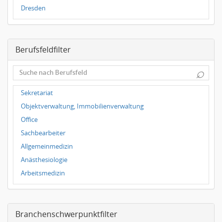
Dresden
Magdeburg
Leipzig
Berufsfeldfilter
Dortmund
Wuppertal
⌕
Hallbergmoos
Würzburg
Sekretariat
Grünwald
Objektverwaltung, Immobilienverwaltung
Ulm
Office
Bielefeld
Sachbearbeiter
Hannover
Allgemeinmedizin
Duisburg
Anästhesiologie
Arbeitsmedizin
Augenheilkunde
Chirurgie
Branchenschwerpunktfilter
Frauenheilkunde, Geburtshilfe