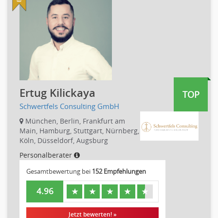
Produktmanagement
Pharmaindustrie
Strategisches Marketing
Recht
Vertriebsmarketing
Telekommunikation
Human Resources
Textilien & Bekleidung
Personal Leitung, Teamleitung
Transport & Logistik
rec2rec
Unternehmensberatung
Recruiting, Personalmarketing
Versicherungen
Ertug Kilickaya
TOP
Referent
Naturwissenschaften & Forschung
Schwertfels Consulting GmbH
Justiziariat, Rechtsabteilung
Notar-, Justizfachangestellter, Anwaltsfachgehilfe
München, Berlin, Frankfurt am
Main, Hamburg, Stuttgart, Nürnberg,
Notariat
Köln, Düsseldorf, Augsburg
Richter, Justizbeamte
Personalberater
Analyst
Gesamtbewertung bei
152 Empfehlungen
Anlageberatung, Vermögensberatung
Asset-/Fonds-Management
4.96
★
★
★
★
★
Börsenhandel
Banken, Finanzdienstleister und Versicherungen Compliance,
Jetzt bewerten! »