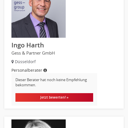
Mechatronik
Medizintechnik
Optiker, Akustiker
Brandschutz
Prozessmanagement
Qualitätsmanagement
Ingo Harth
Technische Dokumentation
Gess & Partner GmbH
Technischer Systemplaner, Bauzeichner
Düsseldorf
Veranstaltungstechnik
Personalberater
Verfahrenstechnik
Vertriebsingenieur
Dieser Berater hat noch keine Empfehlung
bekommen.
Wirtschaftsingenieur
Technisches Gebäudemanagement (TGM)
Jetzt bewerten! »
Anwendungsadministration
Consulting, Engineering
Data Warehouse, Business Intelligence
Datenbanken