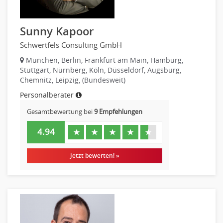
Raumgestaltung
Reiseverkehr, Touristik
Sunny Kapoor
Sicherheitsdienste, Schutzdienste
Schwertfels Consulting GmbH
Automatisierungstechnik
München, Berlin, Frankfurt am Main, Hamburg,
Bauwesen
Stuttgart, Nürnberg, Köln, Düsseldorf, Augsburg,
Elektrotechnik, Elektronik
Chemnitz, Leipzig, (Bundesweit)
Energie und Umwelttechnik
Personalberater
Entwicklung
Gesamtbewertung bei
9 Empfehlungen
Fahrzeugtechnik
Fertigungstechnik
4.94
★
★
★
★
★
gebaeude-versorgungs-sicherheitstechnik
Jetzt bewerten! »
Kunststofftechnik
Leitung, Teamleitung
Luft- und Raumfahrttechnik
Maschinenbau
Materialwissenschaft