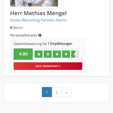
Herr Mathias Mengel
Kooku Recruiting Partners Berlin
Berlin
Personalberater
Gesamtbewertung bei
1 Empfehlungen
4.86
★
★
★
★
★
Jetzt bewerten! »
1
2
»