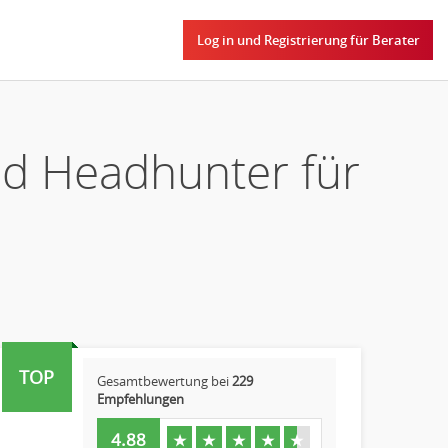
Log in und Registrierung für Berater
nd Headhunter für
TOP
Gesamtbewertung bei
229
Empfehlungen
4.88
★
★
★
★
★