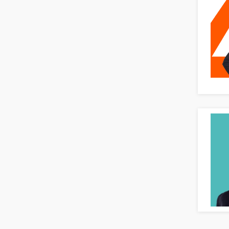
Börsenhandel
Banken, Finanzdienstleister und
Versicherungen Compliance, Sicherheit
Banken, Finanzdienstleister und
Versicherungen Finanzen
Firmenkundengeschäft
Investment-Banking
Kreditanalyse
Banken, Finanzdienstleister und
Versicherungen Leitung, Teamleitung
Mergers & Acquisitions
Privatkundengeschäft
Mathematik, Produkt, Statistik
Versicherung: Sachbearbeitung
Zahlungsverkehr
Ausbilder
Berufsschule