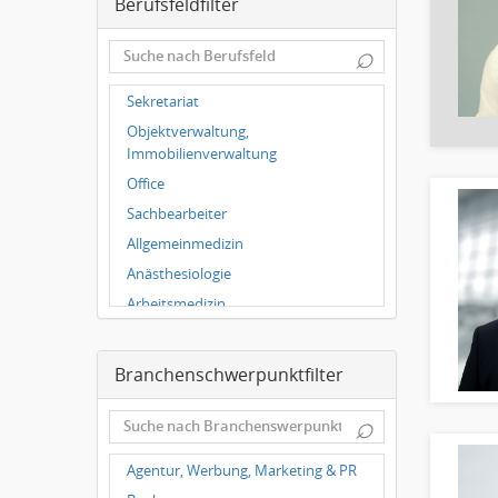
Berufsfeldfilter
Dortmund
Wuppertal
⌕
Hallbergmoos
Würzburg
Sekretariat
Grünwald
Objektverwaltung,
Ulm
Immobilienverwaltung
Bielefeld
Office
Hannover
Sachbearbeiter
Duisburg
Allgemeinmedizin
Anästhesiologie
Arbeitsmedizin
Augenheilkunde
Chirurgie
Branchenschwerpunktfilter
Frauenheilkunde, Geburtshilfe
⌕
Hals-Nasen-Ohrenheilkunde
Hautkrankheiten,
Agentur, Werbung, Marketing & PR
Geschlechtskrankheiten