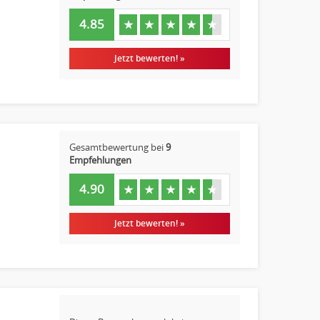
4.85
★
★
★
★
★
Jetzt bewerten! »
Gesamtbewertung bei
9
Empfehlungen
4.90
★
★
★
★
★
Jetzt bewerten! »