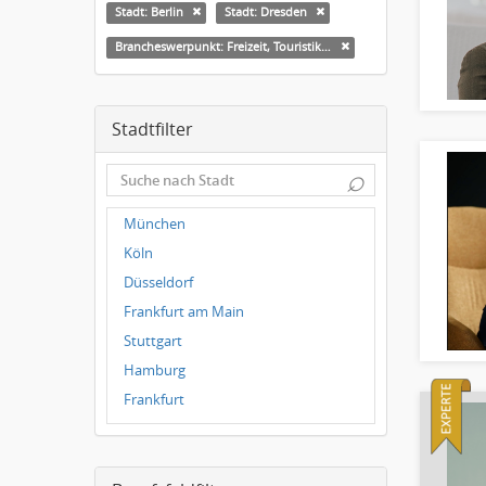
Stadt: Berlin
Stadt: Dresden
Brancheswerpunkt: Freizeit, Touristik, Kultur & Sport
Stadtfilter
⌕
München
Köln
Düsseldorf
Frankfurt am Main
Stuttgart
Hamburg
Frankfurt
Magdeburg
Leipzig