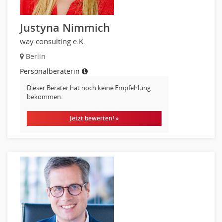
Raumgestaltung
Reiseverkehr, Touristik
Justyna Nimmich
Sicherheitsdienste, Schutzdienste
way consulting e.K.
Automatisierungstechnik
Berlin
Bauwesen
Personalberaterin
Elektrotechnik, Elektronik
Dieser Berater hat noch keine Empfehlung
Energie und Umwelttechnik
bekommen.
Entwicklung
Fahrzeugtechnik
Jetzt bewerten! »
Fertigungstechnik
gebaeude-versorgungs-sicherheitstechnik
Kunststofftechnik
Leitung, Teamleitung
Luft- und Raumfahrttechnik
Maschinenbau
Materialwissenschaft