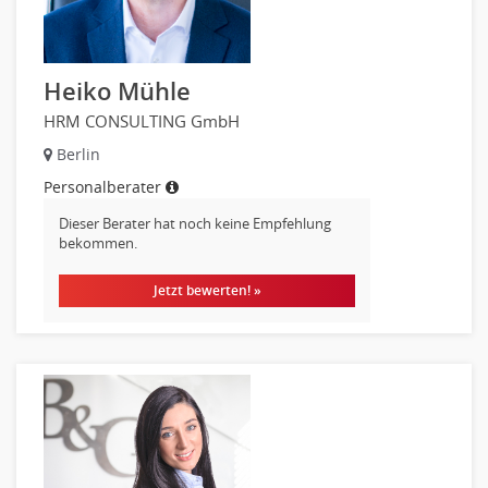
Mechatronik
Medizintechnik
Optiker, Akustiker
Heiko Mühle
Brandschutz
HRM CONSULTING GmbH
Prozessmanagement
Qualitätsmanagement
Berlin
Technische Dokumentation
Personalberater
Technischer Systemplaner, Bauzeichner
Dieser Berater hat noch keine Empfehlung
Veranstaltungstechnik
bekommen.
Verfahrenstechnik
Jetzt bewerten! »
Vertriebsingenieur
Wirtschaftsingenieur
Technisches Gebäudemanagement (TGM)
Anwendungsadministration
Consulting, Engineering
Data Warehouse, Business Intelligence
Datenbanken