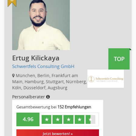
Produktmanagement
Pharmaindustrie
Strategisches Marketing
Recht
Vertriebsmarketing
Telekommunikation
Human Resources
Textilien & Bekleidung
Personal Leitung, Teamleitung
Transport & Logistik
rec2rec
Unternehmensberatung
Recruiting, Personalmarketing
Versicherungen
Ertug Kilickaya
TOP
Referent
Naturwissenschaften & Forschung
Schwertfels Consulting GmbH
Justiziariat, Rechtsabteilung
Notar-, Justizfachangestellter, Anwaltsfachgehilfe
München, Berlin, Frankfurt am
Main, Hamburg, Stuttgart, Nürnberg,
Notariat
Köln, Düsseldorf, Augsburg
Richter, Justizbeamte
Personalberater
Analyst
Gesamtbewertung bei
152 Empfehlungen
Anlageberatung, Vermögensberatung
Asset-/Fonds-Management
4.96
★
★
★
★
★
Börsenhandel
Banken, Finanzdienstleister und Versicherungen Compliance,
Jetzt bewerten! »