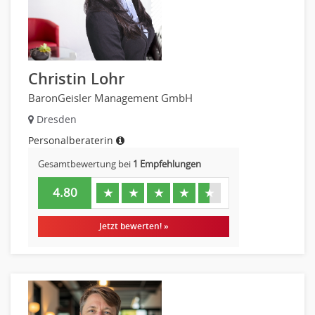
Embedded Systems
Helpdesk
IT Leitung, Teamleitung
Projektmanagement
Christin Lohr
IT Prozessmanagement
BaronGeisler Management GmbH
Qualitätssicherung, Qualitätsprüfung
Dresden
SAP/ERP-Beratung, Entwicklung
Personalberaterin
Security
Softwareentwicklung
Gesamtbewertung bei
1 Empfehlungen
Systemadministration, Netzwerkadministration
4.80
★
★
★
★
★
Training
Web-Entwicklung
Jetzt bewerten! »
Wirtschaftsinformatik
Biologie
Biotechnologie
Chemie
Geowissenschaften