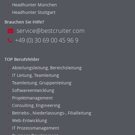
Headhunter München
Pre-Sales
Headhunter Stuttgart
Telesales
Brauchen Sie Hilfe?
Verkauf (Handel)
service@bestcruiter.com
+49 (0) 30 69 00 45 96 9
TOP Berufsfelder
Abteilungsleitung, Bereichsleitung
IT Leitung, Teamleitung
Teamleitung, Gruppenleitung
Softwareentwicklung
Projektmanagement
Consulting, Engineering
Betriebs-, Niederlassungs-, Filialleitung
Web-Entwicklung
IT Prozessmanagement