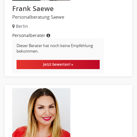
Rechnungswesen
Frank Saewe
Revision
Personalberatung Saewe
Steuern
Berlin
Treasury
Personalberater
Wirtschaftsprüfung
Arbeitssicherheit
Dieser Berater hat noch keine Empfehlung
bekommen.
Montage
Beauty, Wellness
Jetzt bewerten! »
Elektrik, Sanitär, Heizung, Klima
Fertigung, Produktion
Gastronomie, Hotellerie
Holzhandwerk
Handwerk, Dienstleistung & Fertigung Leitung, Teamleitung
Maler, Lackierer
Mechaniker
Metallhandwerk
Nahrungsmittelherstellung, -verarbeitung