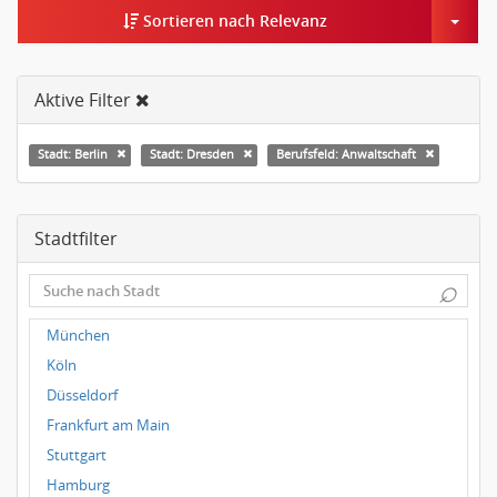
Togg
Sortieren nach Relevanz
Aktive Filter
Stadt: Berlin
Stadt: Dresden
Berufsfeld: Anwaltschaft
Stadtfilter
⌕
München
Köln
Düsseldorf
Frankfurt am Main
Stuttgart
Hamburg