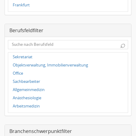
Frankfurt
Magdeburg
Leipzig
Berufsfeldfilter
Dortmund
Wuppertal
⌕
Hallbergmoos
Würzburg
Sekretariat
Grünwald
Objektverwaltung, Immobilienverwaltung
Ulm
Office
Bielefeld
Sachbearbeiter
Hannover
Allgemeinmedizin
Duisburg
Anästhesiologie
Arbeitsmedizin
Augenheilkunde
Chirurgie
Branchenschwerpunktfilter
Frauenheilkunde, Geburtshilfe