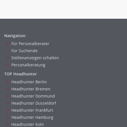
Anästhesie und Intensivpflege
Ergotherapie
Gesundheits- und Kinderkrankenpflege
Gesundheits- und Krankenpflege
Hebamme, Entbindungshelfer
Navigation
Heilerziehungspfleger
Für Personalberater
Logopädie
Für Suchende
Pflegehelfer
Stellenanzeigen schalten
Physiotherapie
Personalberatung
Sanitätsdienst, ambulanter Dienst
TOP Headhunter
Strahlentherapie
Headhunter Berlin
Außendienst
Headhunter Bremen
Immobilienmakler
Headhunter Dortmund
Innendienst, Sachbearbeitung
Headhunter Dusseldorf
Kundenservice
Headhunter Frankfurt
Headhunter Hamburg
Vertrieb & Verkauf Leitung, Teamleitung
Headhunter Koln
Pharmaberater