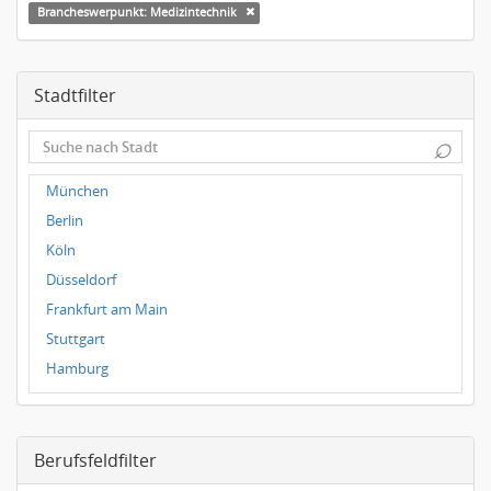
Brancheswerpunkt: Medizintechnik
Stadtfilter
⌕
München
Berlin
Köln
Düsseldorf
Frankfurt am Main
Stuttgart
Hamburg
Frankfurt
Dresden
Berufsfeldfilter
Magdeburg
Leipzig