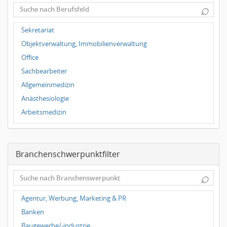
⌕
Dortmund
Wuppertal
Sekretariat
Hallbergmoos
Objektverwaltung, Immobilienverwaltung
Würzburg
Office
Grünwald
Sachbearbeiter
Ulm
Allgemeinmedizin
Bielefeld
Anästhesiologie
Hannover
Arbeitsmedizin
Duisburg
Augenheilkunde
Chirurgie
Branchenschwerpunktfilter
Frauenheilkunde, Geburtshilfe
Hals-Nasen-Ohrenheilkunde
⌕
Hautkrankheiten, Geschlechtskrankheiten
Hygienemedizin, Umweltmedizin
Agentur, Werbung, Marketing & PR
Innere Medizin
Banken
Kieferchirurgie, Mundchirurgie, Gesichtschirurgie
Baugewerbe/-industrie