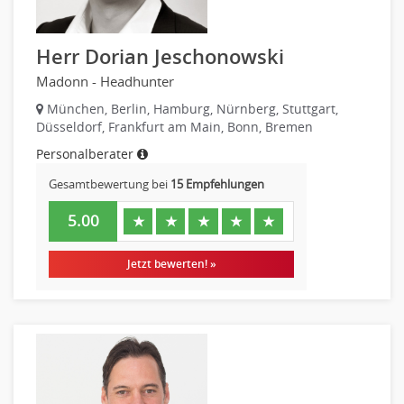
rec2rec
Versicherungen
Recruiting, Personalmarketing
Naturwissenschaften & Forschung
Herr Dorian Jeschonowski
Referent
Madonn - Headhunter
Anwaltschaft
Justiziariat, Rechtsabteilung
München, Berlin, Hamburg, Nürnberg, Stuttgart,
Düsseldorf, Frankfurt am Main, Bonn, Bremen
Notar-, Justizfachangestellter, Anwaltsfachgehilfe
Personalberater
Notariat
Richter, Justizbeamte
Gesamtbewertung bei
15 Empfehlungen
Analyst
5.00
★
★
★
★
★
Anlageberatung, Vermögensberatung
Asset-/Fonds-Management
Jetzt bewerten! »
Börsenhandel
Banken, Finanzdienstleister und Versicherungen Compliance,
Sicherheit
Banken, Finanzdienstleister und Versicherungen Finanzen
Firmenkundengeschäft
Investment-Banking