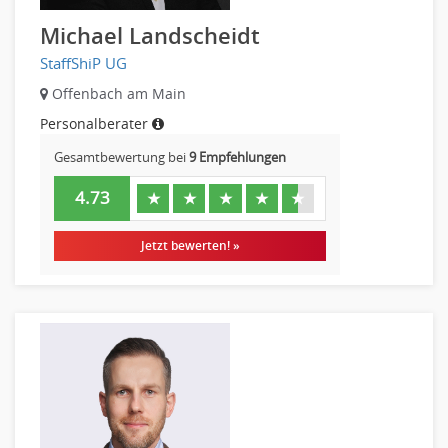
Michael Landscheidt
StaffShiP UG
Offenbach am Main
Personalberater
Gesamtbewertung bei
9 Empfehlungen
4.73
★
★
★
★
★
Jetzt bewerten! »