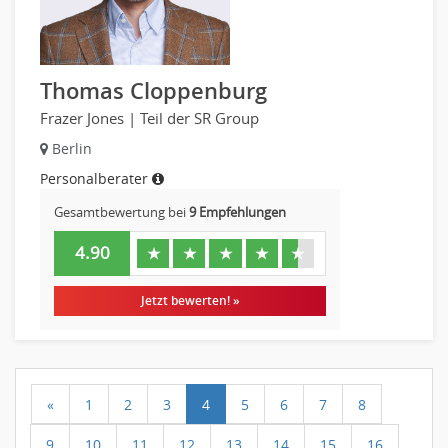
Thomas Cloppenburg
Frazer Jones | Teil der SR Group
Berlin
Personalberater
Gesamtbewertung bei
9 Empfehlungen
4.90
★
★
★
★
★
Jetzt bewerten! »
«
1
2
3
4
5
6
7
8
9
10
11
12
13
14
15
16