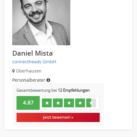
Daniel Mista
connectheads GmbH
Oberhausen
Personalberater
Gesamtbewertung bei
12 Empfehlungen
4.87
★
★
★
★
★
Jetzt bewerten! »