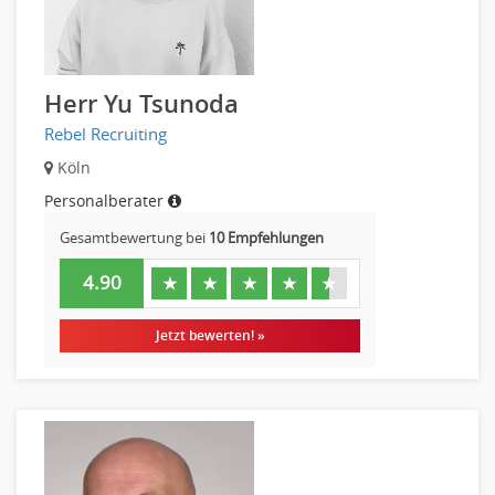
Herr Yu Tsunoda
Rebel Recruiting
Köln
Personalberater
Gesamtbewertung bei
10 Empfehlungen
4.90
★
★
★
★
★
Jetzt bewerten! »