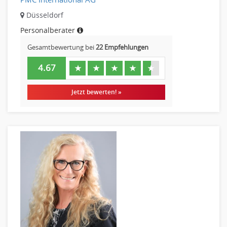
Finanzen Prozessmanagement
Düsseldorf
Rechnungswesen
Personalberater
Revision
Gesamtbewertung bei
22 Empfehlungen
Steuern
Treasury
4.67
★
★
★
★
★
Wirtschaftsprüfung
Arbeitssicherheit
Jetzt bewerten! »
Montage
Beauty, Wellness
Elektrik, Sanitär, Heizung, Klima
Fertigung, Produktion
Gastronomie, Hotellerie
Holzhandwerk
Handwerk, Dienstleistung & Fertigung Leitung, Teamleitung
Maler, Lackierer
Mechaniker