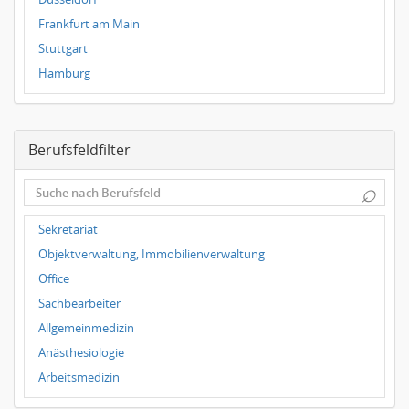
Frankfurt am Main
Stuttgart
Hamburg
Frankfurt
Dresden
Berufsfeldfilter
Magdeburg
Leipzig
⌕
Dortmund
Wuppertal
Sekretariat
Hallbergmoos
Objektverwaltung, Immobilienverwaltung
Würzburg
Office
Grünwald
Sachbearbeiter
Ulm
Allgemeinmedizin
Bielefeld
Anästhesiologie
Hannover
Arbeitsmedizin
Duisburg
Augenheilkunde