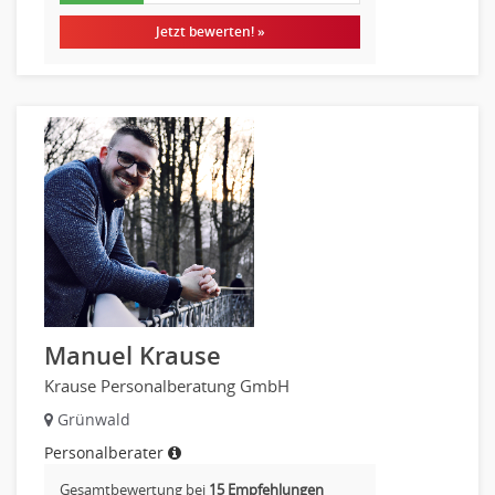
Vertrieb & Verkauf Leitung, Teamleitung
Jetzt bewerten! »
Pharmaberater
Pre-Sales
Telesales
Verkauf (Handel)
Manuel Krause
Krause Personalberatung GmbH
Grünwald
Personalberater
Gesamtbewertung bei
15 Empfehlungen