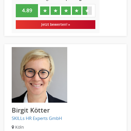
4.89
★
★
★
★
★
Jetzt bewerten! »
Birgit Kötter
SKILLs HR Experts GmbH
Köln