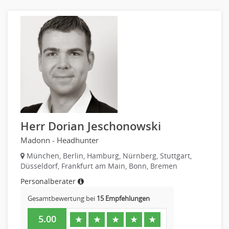
Altenpflege, Betreuungsberufe
Anästhesie und Intensivpflege
Ergotherapie
Gesundheits- und Kinderkrankenpflege
Gesundheits- und Krankenpflege
Hebamme, Entbindungshelfer
Heilerziehungspfleger
Logopädie
Pflegehelfer
Herr Dorian Jeschonowski
Physiotherapie
Madonn - Headhunter
Sanitätsdienst, ambulanter Dienst
München, Berlin, Hamburg, Nürnberg, Stuttgart,
Strahlentherapie
Düsseldorf, Frankfurt am Main, Bonn, Bremen
Außendienst
Personalberater
Immobilienmakler
Gesamtbewertung bei
15 Empfehlungen
Innendienst, Sachbearbeitung
Kundenservice
5.00
★
★
★
★
★