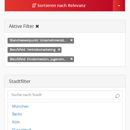
Togg
Sortieren nach Relevanz
Aktive Filter
Brancheswerpunkt: Unternehmensberatung
Berufsfeld: Vertriebsmarketing
Berufsfeld: Kindermedizin, Jugendmedizin
Stadtfilter
⌕
München
Berlin
Köln
Düsseldorf