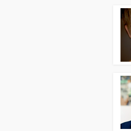
Produktmanagement
Transport & Logistik
Vertriebsmarketing
Unternehmensberatung
Human Resources
Versicherungen
Personal Leitung, Teamleitung
Naturwissenschaften & Forschung
rec2rec
Recruiting, Personalmarketing
Referent
Anwaltschaft
Justiziariat, Rechtsabteilung
Notar-, Justizfachangestellter,
Anwaltsfachgehilfe
Notariat
Richter, Justizbeamte
Analyst
Anlageberatung, Vermögensberatung
Asset-/Fonds-Management
Börsenhandel