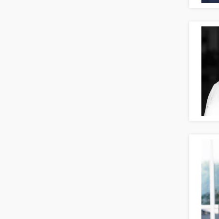
Erzieher
Kindergarten, KiTa, Vorschule
Bildung & Soziales Leitung,
Teamleitung
Sozialarbeit
Universität, Fachhochschule
Unterricht: Grundschule
Unterricht: Sekundarstufe
Architektur
Fotografie, Video
Grafik- und Kommunikationsdesign
Medien-, Screen-, Webdesign
Modedesign, Schmuckdesign
Produktdesign, Industriedesign
Theater, Schauspiel, Musik, Tanz
Beschaffungslogistik
Disposition