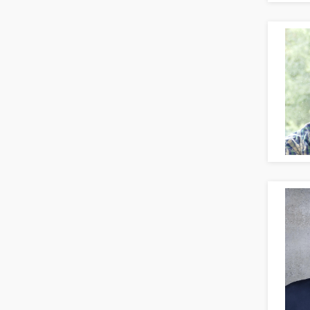
Banken, Finanzdienstleister und
Versicherungen Compliance, Sicherheit
Banken, Finanzdienstleister und
Versicherungen Finanzen
Firmenkundengeschäft
Investment-Banking
Kreditanalyse
Banken, Finanzdienstleister und
Versicherungen Leitung, Teamleitung
Mergers & Acquisitions
Privatkundengeschäft
Mathematik, Produkt, Statistik
Versicherung: Sachbearbeitung
Zahlungsverkehr
Ausbilder
Berufsschule
Erwachsenenbildung