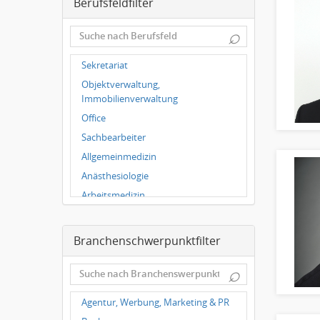
Berufsfeldfilter
Magdeburg
Leipzig
⌕
Dortmund
Wuppertal
Sekretariat
Hallbergmoos
Objektverwaltung,
Würzburg
Immobilienverwaltung
Grünwald
Office
Ulm
Sachbearbeiter
Bielefeld
Allgemeinmedizin
Hannover
Anästhesiologie
Duisburg
Arbeitsmedizin
Augenheilkunde
Chirurgie
Branchenschwerpunktfilter
Frauenheilkunde, Geburtshilfe
⌕
Hals-Nasen-Ohrenheilkunde
Hautkrankheiten,
Agentur, Werbung, Marketing & PR
Geschlechtskrankheiten