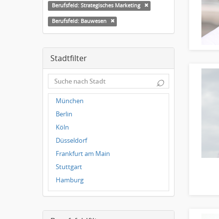
Berufsfeld: Strategisches Marketing
Berufsfeld: Bauwesen
Stadtfilter
⌕
München
Berlin
Köln
Düsseldorf
Frankfurt am Main
Stuttgart
Hamburg
Frankfurt
Dresden