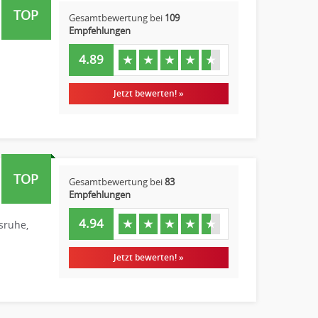
TOP
Gesamtbewertung bei
109
Empfehlungen
4.89
★
★
★
★
★
Jetzt bewerten! »
TOP
Gesamtbewertung bei
83
Empfehlungen
4.94
★
★
★
★
★
sruhe,
Jetzt bewerten! »