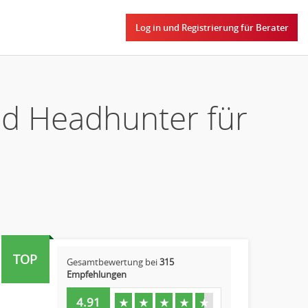
Log in und Registrierung für Berater
nd Headhunter für
TOP
Gesamtbewertung bei
315
Empfehlungen
4.91
★
★
★
★
★