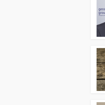
Anlageberatung, Vermögensberatung
Asset-/Fonds-Management
Börsenhandel
Banken, Finanzdienstleister und
Versicherungen Compliance, Sicherheit
Banken, Finanzdienstleister und
Versicherungen Finanzen
Firmenkundengeschäft
Investment-Banking
Kreditanalyse
Banken, Finanzdienstleister und
Versicherungen Leitung, Teamleitung
Mergers & Acquisitions
Privatkundengeschäft
Mathematik, Produkt, Statistik
Versicherung: Sachbearbeitung
Zahlungsverkehr