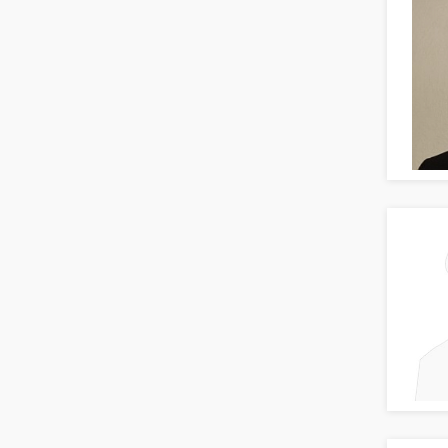
Ausbilder
Berufsschule
Erwachsenenbildung
Erzieher
Kindergarten, KiTa, Vorschule
Bildung & Soziales Leitung,
Teamleitung
Sozialarbeit
Universität, Fachhochschule
Unterricht: Grundschule
Unterricht: Sekundarstufe
Architektur
Fotografie, Video
Grafik- und Kommunikationsdesign
Medien-, Screen-, Webdesign
Modedesign, Schmuckdesign
Produktdesign, Industriedesign