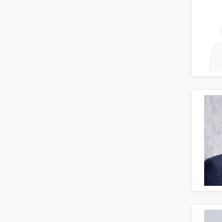
Textilien & Bekleidung
Online-Marketing
Transport & Logistik
PR, Unternehmenskommunikation
Versicherungen
Produktmanagement
Naturwissenschaften & Forschung
Strategisches Marketing
Vertriebsmarketing
Human Resources
Personal Leitung, Teamleitung
rec2rec
Recruiting, Personalmarketing
Referent
Anwaltschaft
Justiziariat, Rechtsabteilung
Notar-, Justizfachangestellter,
Anwaltsfachgehilfe
Notariat
Richter, Justizbeamte
Analyst