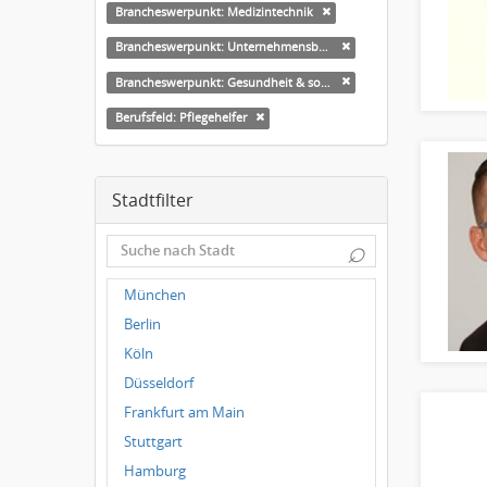
Brancheswerpunkt: Medizintechnik
Brancheswerpunkt: Unternehmensberatung
Brancheswerpunkt: Gesundheit & soziale Dienste
Berufsfeld: Pflegehelfer
Stadtfilter
⌕
München
Berlin
Köln
Düsseldorf
Frankfurt am Main
Stuttgart
Hamburg