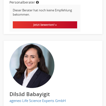
Personalberater
Einkauf
Logistik
Dieser Berater hat noch keine Empfehlung
bekommen.
Entsorgungslogistik
Fuhrparkmanagement
Jetzt bewerten! »
Lagerlogistik
Einkauf, Materialwirtschaft & Logistik Leitung, Teamleitung
Materialwirtschaft
Produktionslogistik
Einkauf, Materialwirtschaft & Logistik Prozessmanagement
Supply-Chain-Management
Anlagenbuchhaltung
Controlling
Debitorenbuchhaltung
Finanzbuchhaltung, Bilanzbuchhaltung
Gehaltsbuchhaltung, Lohnbuchhaltung
Dilsâd Babayigit
Konzernbuchhaltung
ageneo Life Science Experts GmbH
Kreditorenbuchhaltung