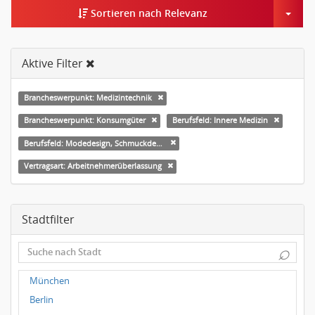
Togg
Sortieren nach Relevanz
Aktive Filter
Brancheswerpunkt: Medizintechnik
Brancheswerpunkt: Konsumgüter
Berufsfeld: Innere Medizin
Berufsfeld: Modedesign, Schmuckdesign
Vertragsart: Arbeitnehmerüberlassung
Stadtfilter
⌕
München
Berlin