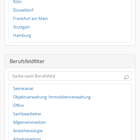
Köln
Düsseldorf
Frankfurt am Main
Stuttgart
Hamburg
Frankfurt
Dresden
Berufsfeldfilter
Magdeburg
Leipzig
⌕
Dortmund
Wuppertal
Sekretariat
Hallbergmoos
Objektverwaltung, Immobilienverwaltung
Würzburg
Office
Grünwald
Sachbearbeiter
Ulm
Allgemeinmedizin
Bielefeld
Anästhesiologie
Hannover
Arbeitsmedizin