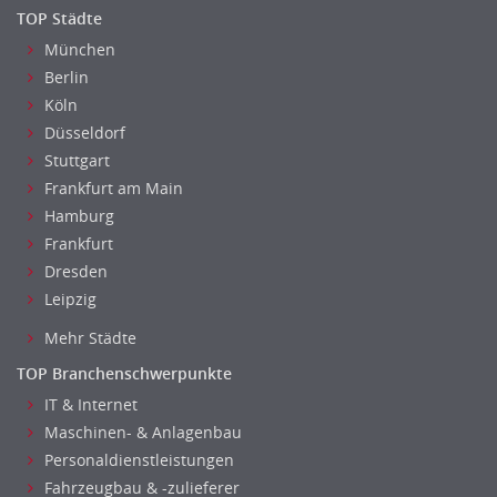
Kundenservice
TOP Städte
Vertrieb & Verkauf Leitung, Teamleitung
München
Pharmaberater
Berlin
Pre-Sales
Köln
Telesales
Düsseldorf
Verkauf (Handel)
Stuttgart
Frankfurt am Main
Hamburg
Frankfurt
Dresden
Leipzig
Mehr Städte
TOP Branchenschwerpunkte
IT & Internet
Maschinen- & Anlagenbau
Personaldienstleistungen
Fahrzeugbau & -zulieferer