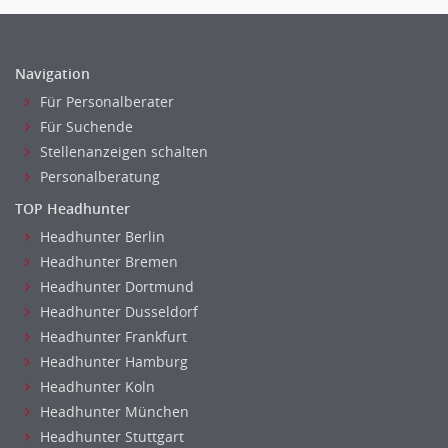
Biotechnologie
Chemie
Geowissenschaften
Navigation
Labor, Forschung
Für Personalberater
Pharmazie
Für Suchende
Physik
Stellenanzeigen schalten
Agiles Projektmanagement
Personalberatung
Digital Leadership
TOP Headhunter
Industrie 4.0
Headhunter Berlin
Internet of Things
Headhunter Bremen
Angestellte, Beamte auf Bundesebene
Headhunter Dortmund
Angestellte, Beamte auf Landes-, kommunaler Ebene
Headhunter Dusseldorf
Headhunter Frankfurt
Angestellte, Beamte im auswärtigen Dienst
Headhunter Hamburg
(Bundes-)Polizei, Justizvollzug
Headhunter Koln
Bundeswehr, Wehrverwaltung
Headhunter München
Feuerwehr
Headhunter Stuttgart
Steuerverwaltung, Finanzverwaltung