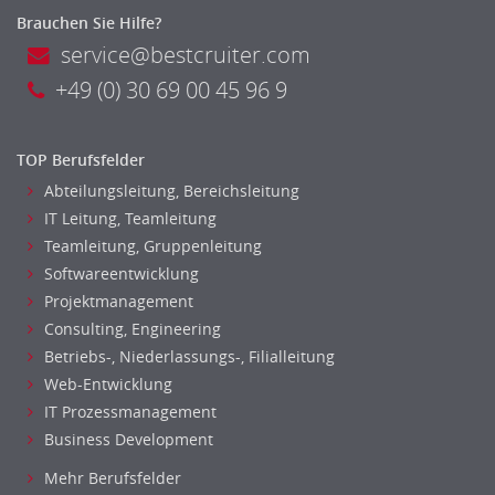
Brauchen Sie Hilfe?
Verbände, Vereine
service@bestcruiter.com
Altenpflege, Betreuungsberufe
+49 (0) 30 69 00 45 96 9
Anästhesie und Intensivpflege
Ergotherapie
Gesundheits- und Kinderkrankenpflege
TOP Berufsfelder
Gesundheits- und Krankenpflege
Abteilungsleitung, Bereichsleitung
Hebamme, Entbindungshelfer
IT Leitung, Teamleitung
Heilerziehungspfleger
Teamleitung, Gruppenleitung
Logopädie
Softwareentwicklung
Pflegehelfer
Projektmanagement
Physiotherapie
Consulting, Engineering
Sanitätsdienst, ambulanter Dienst
Betriebs-, Niederlassungs-, Filialleitung
Web-Entwicklung
Strahlentherapie
IT Prozessmanagement
Außendienst
Business Development
Immobilienmakler
Innendienst, Sachbearbeitung
Mehr Berufsfelder