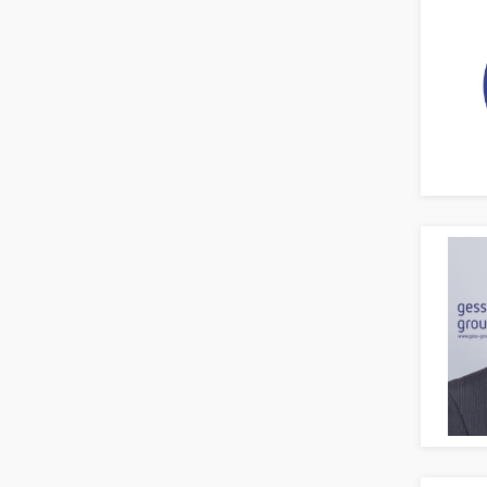
Berufsschule
Erwachsenenbildung
Erzieher
Kindergarten, KiTa, Vorschule
Bildung & Soziales Leitung,
Teamleitung
Sozialarbeit
Universität, Fachhochschule
Unterricht: Grundschule
Unterricht: Sekundarstufe
Architektur
Fotografie, Video
Grafik- und Kommunikationsdesign
Medien-, Screen-, Webdesign
Modedesign, Schmuckdesign
Produktdesign, Industriedesign
Theater, Schauspiel, Musik, Tanz