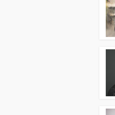
Textilien & Bekleidung
PR, Unternehmenskommunikation
Transport & Logistik
Produktmanagement
Unternehmensberatung
Strategisches Marketing
Versicherungen
Vertriebsmarketing
Naturwissenschaften & Forschung
Human Resources
Personal Leitung, Teamleitung
rec2rec
Recruiting, Personalmarketing
Referent
Anwaltschaft
Justiziariat, Rechtsabteilung
Notar-, Justizfachangestellter,
Anwaltsfachgehilfe
Notariat
Richter, Justizbeamte
Analyst
Anlageberatung, Vermögensberatung