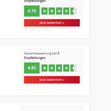
Empfehlungen
4.70
★
★
★
★
★
Jetzt bewerten! »
Gesamtbewertung bei
5
Empfehlungen
4.85
★
★
★
★
★
Jetzt bewerten! »