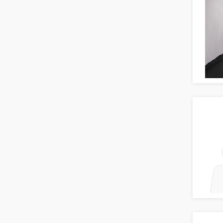
Asset-/Fonds-Management
Börsenhandel
Banken, Finanzdienstleister und
Versicherungen Compliance, Sicherheit
Banken, Finanzdienstleister und
Versicherungen Finanzen
Firmenkundengeschäft
Investment-Banking
Kreditanalyse
Banken, Finanzdienstleister und
Versicherungen Leitung, Teamleitung
Mergers & Acquisitions
Privatkundengeschäft
Mathematik, Produkt, Statistik
Versicherung: Sachbearbeitung
Zahlungsverkehr
Ausbilder