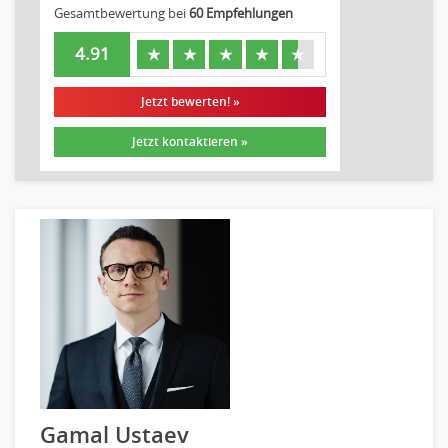
Gesamtbewertung bei
60 Empfehlungen
Wirtschaftsprüfung
Arbeitssicherheit
4.91
★
★
★
★
★
Montage
Beauty, Wellness
Jetzt bewerten! »
Elektrik, Sanitär, Heizung, Klima
Jetzt kontaktieren »
Fertigung, Produktion
Gastronomie, Hotellerie
Holzhandwerk
Handwerk, Dienstleistung & Fertigung Leitung, Teamleitung
Maler, Lackierer
Mechaniker
Metallhandwerk
Nahrungsmittelherstellung, -verarbeitung
Raumgestaltung
Reiseverkehr, Touristik
Sicherheitsdienste, Schutzdienste
Gamal Ustaev