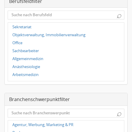
Berufsfeldfilter
Magdeburg
Leipzig
⌕
Dortmund
Wuppertal
Sekretariat
Hallbergmoos
Objektverwaltung, Immobilienverwaltung
Würzburg
Office
Grünwald
Sachbearbeiter
Ulm
Allgemeinmedizin
Bielefeld
Anästhesiologie
Hannover
Arbeitsmedizin
Duisburg
Augenheilkunde
Chirurgie
Branchenschwerpunktfilter
Frauenheilkunde, Geburtshilfe
Hals-Nasen-Ohrenheilkunde
⌕
Hautkrankheiten, Geschlechtskrankheiten
Hygienemedizin, Umweltmedizin
Agentur, Werbung, Marketing & PR
Innere Medizin