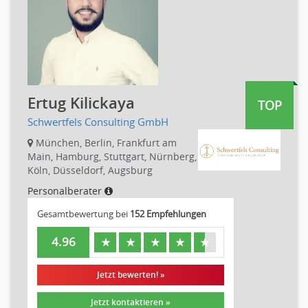
Investment-Banking
Kreditanalyse
Banken, Finanzdienstleister und Versicherungen Leitung,
Teamleitung
Mergers & Acquisitions
Ertug Kilickaya
Privatkundengeschäft
TOP
Mathematik, Produkt, Statistik
Schwertfels Consulting GmbH
Versicherung: Sachbearbeitung
München, Berlin, Frankfurt am
Main, Hamburg, Stuttgart, Nürnberg,
Zahlungsverkehr
Köln, Düsseldorf, Augsburg
Ausbilder
Personalberater
Berufsschule
Erwachsenenbildung
Gesamtbewertung bei
152 Empfehlungen
Erzieher
4.96
★
★
★
★
★
Kindergarten, KiTa, Vorschule
Bildung & Soziales Leitung, Teamleitung
Jetzt bewerten! »
Sozialarbeit
Jetzt kontaktieren »
Universität, Fachhochschule