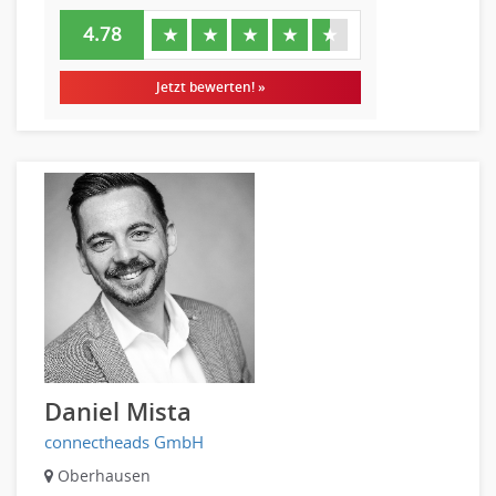
4.78
★
★
★
★
★
Jetzt bewerten! »
Daniel Mista
connectheads GmbH
Oberhausen