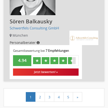
Sören Balkausky
Schwertfels Consulting GmbH
München
Personalberater
Gesamtbewertung bei
7 Empfehlungen
4.94
★
★
★
★
★
Jetzt bewerten! »
1
2
3
4
5
»