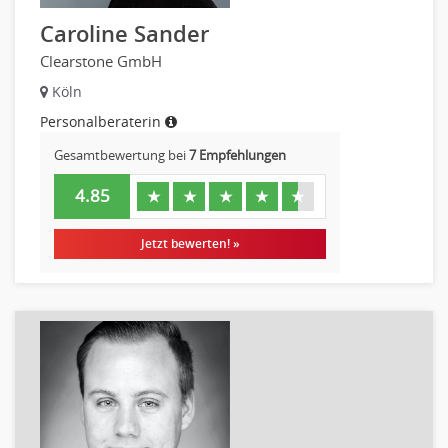
Caroline Sander
Clearstone GmbH
Köln
Personalberaterin
Gesamtbewertung bei
7 Empfehlungen
4.85
★
★
★
★
★
Jetzt bewerten! »