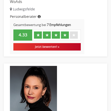
WoAds
Ludwigsfelde
Personalberater
Gesamtbewertung bei
7 Empfehlungen
4.33
★
★
★
★
★
Jetzt bewerten! »