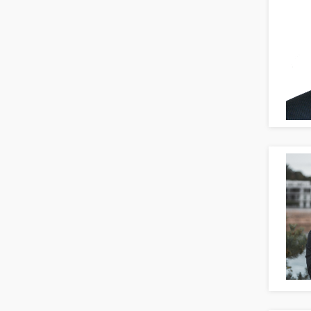
Bildung & Soziales Leitung,
Teamleitung
Sozialarbeit
Universität, Fachhochschule
Unterricht: Grundschule
Unterricht: Sekundarstufe
Architektur
Fotografie, Video
Grafik- und Kommunikationsdesign
Medien-, Screen-, Webdesign
Modedesign, Schmuckdesign
Produktdesign, Industriedesign
Theater, Schauspiel, Musik, Tanz
Beschaffungslogistik
Disposition
Einkauf
Logistik