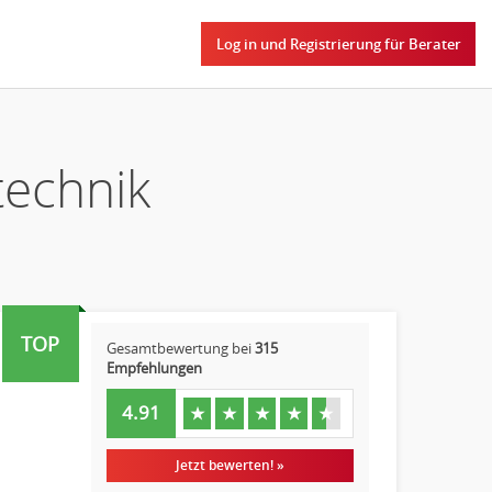
Log in und Registrierung für Berater
technik
TOP
Gesamtbewertung bei
315
Empfehlungen
4.91
★
★
★
★
★
Jetzt bewerten! »