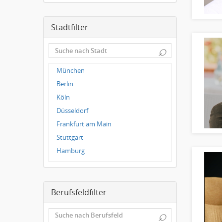
Stadtfilter
⌕
München
Berlin
Köln
Düsseldorf
Frankfurt am Main
Stuttgart
Hamburg
Frankfurt
Dresden
Berufsfeldfilter
Magdeburg
Leipzig
⌕
Dortmund