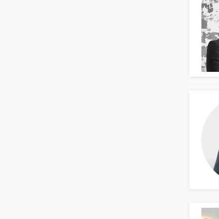
Naturwissenschaften & Forschung
Human Resources
Personal Leitung, Teamleitung
rec2rec
Recruiting, Personalmarketing
Referent
Anwaltschaft
Justiziariat, Rechtsabteilung
Notar-, Justizfachangestellter,
Anwaltsfachgehilfe
Notariat
Richter, Justizbeamte
Analyst
Anlageberatung, Vermögensberatung
Asset-/Fonds-Management
Börsenhandel
Banken, Finanzdienstleister und
Versicherungen Compliance, Sicherheit