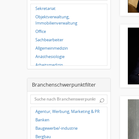
Wuppertal
Sekretariat
Hallbergmoos
Objektverwaltung,
Würzburg
Immobilienverwaltung
Grünwald
Office
Ulm
Sachbearbeiter
Bielefeld
Allgemeinmedizin
Hannover
Anästhesiologie
Duisburg
Arbeitsmedizin
Augenheilkunde
Chirurgie
Branchenschwerpunktfilter
Frauenheilkunde, Geburtshilfe
⌕
Hals-Nasen-Ohrenheilkunde
Hautkrankheiten,
Agentur, Werbung, Marketing & PR
Geschlechtskrankheiten
Banken
Hygienemedizin, Umweltmedizin
Baugewerbe/-industrie
Innere Medizin
Bergbau
Kieferchirurgie, Mundchirurgie,