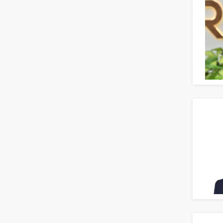
Banken, Finanzdienstleister und
Versicherungen Finanzen
Firmenkundengeschäft
Investment-Banking
Kreditanalyse
Banken, Finanzdienstleister und
Versicherungen Leitung, Teamleitung
Mergers & Acquisitions
Privatkundengeschäft
Mathematik, Produkt, Statistik
Versicherung: Sachbearbeitung
Zahlungsverkehr
Ausbilder
Berufsschule
Erwachsenenbildung
Erzieher
Kindergarten, KiTa, Vorschule