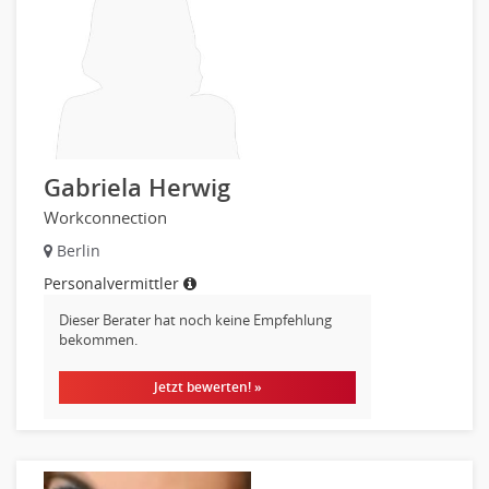
Maschinenbau
Materialwissenschaft
Mechatronik
Medizintechnik
Optiker, Akustiker
Brandschutz
Gabriela Herwig
Prozessmanagement
Workconnection
Qualitätsmanagement
Technische Dokumentation
Berlin
Technischer Systemplaner, Bauzeichner
Personalvermittler
Veranstaltungstechnik
Dieser Berater hat noch keine Empfehlung
Verfahrenstechnik
bekommen.
Vertriebsingenieur
Jetzt bewerten! »
Wirtschaftsingenieur
Technisches Gebäudemanagement (TGM)
Anwendungsadministration
Consulting, Engineering