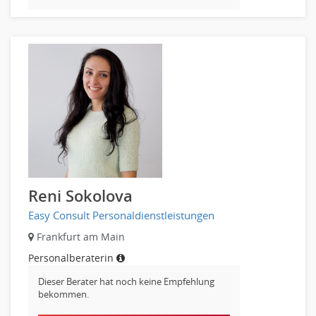
Verbände, Vereine
Altenpflege, Betreuungsberufe
Anästhesie und Intensivpflege
Ergotherapie
Gesundheits- und Kinderkrankenpflege
Gesundheits- und Krankenpflege
Hebamme, Entbindungshelfer
Heilerziehungspfleger
Logopädie
Pflegehelfer
Reni Sokolova
Physiotherapie
Easy Consult Personaldienstleistungen
Sanitätsdienst, ambulanter Dienst
Frankfurt am Main
Strahlentherapie
Personalberaterin
Außendienst
Immobilienmakler
Dieser Berater hat noch keine Empfehlung
bekommen.
Innendienst, Sachbearbeitung