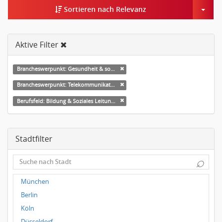
Togg
Sortieren nach Relevanz
Aktive Filter
Brancheswerpunkt: Gesundheit & soziale Dienste
Brancheswerpunkt: Telekommunikation
Berufsfeld: Bildung & Soziales Leitung, Teamleitung
Stadtfilter
⌕
München
Berlin
Köln
Düsseldorf