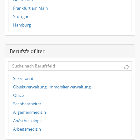
Frankfurt am Main
Stuttgart
Hamburg
Frankfurt
Dresden
Berufsfeldfilter
Magdeburg
Leipzig
⌕
Dortmund
Wuppertal
Sekretariat
Hallbergmoos
Objektverwaltung, Immobilienverwaltung
Würzburg
Office
Grünwald
Sachbearbeiter
Ulm
Allgemeinmedizin
Bielefeld
Anästhesiologie
Hannover
Arbeitsmedizin
Duisburg
Augenheilkunde