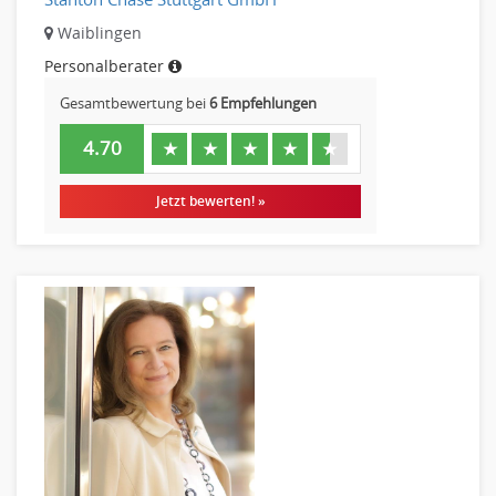
Finanzen Leitung, Teamleitung
Waiblingen
Finanzen Prozessmanagement
Personalberater
Rechnungswesen
Gesamtbewertung bei
6 Empfehlungen
Revision
Steuern
4.70
★
★
★
★
★
Treasury
Wirtschaftsprüfung
Jetzt bewerten! »
Arbeitssicherheit
Montage
Beauty, Wellness
Elektrik, Sanitär, Heizung, Klima
Fertigung, Produktion
Gastronomie, Hotellerie
Holzhandwerk
Handwerk, Dienstleistung & Fertigung Leitung, Teamleitung
Maler, Lackierer