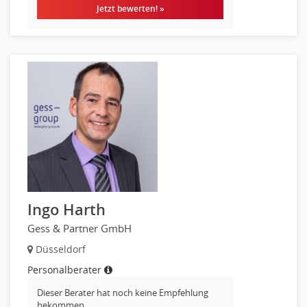
Kundenservice
Jetzt bewerten! »
Vertrieb & Verkauf Leitung, Teamleitung
Pharmaberater
Pre-Sales
Telesales
Verkauf (Handel)
Ingo Harth
Gess & Partner GmbH
Düsseldorf
Personalberater
Dieser Berater hat noch keine Empfehlung
bekommen.