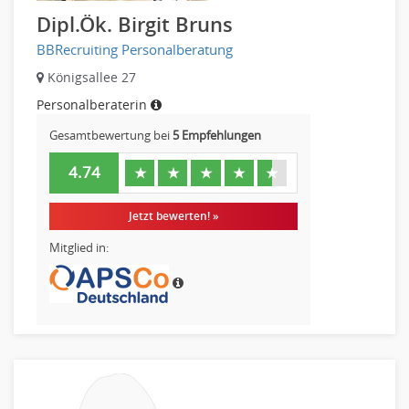
Mechaniker
Dipl.Ök. Birgit Bruns
Metallhandwerk
BBRecruiting Personalberatung
Nahrungsmittelherstellung, -verarbeitung
Raumgestaltung
Königsallee 27
Reiseverkehr, Touristik
Personalberaterin
Sicherheitsdienste, Schutzdienste
Gesamtbewertung bei
5 Empfehlungen
Automatisierungstechnik
4.74
★
★
★
★
★
Bauwesen
Elektrotechnik, Elektronik
Jetzt bewerten! »
Energie und Umwelttechnik
Mitglied in:
Entwicklung
Fahrzeugtechnik
Fertigungstechnik
gebaeude-versorgungs-sicherheitstechnik
Kunststofftechnik
Leitung, Teamleitung
Luft- und Raumfahrttechnik