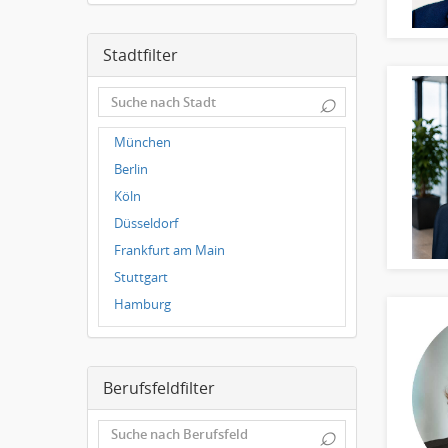
Stadtfilter
⌕
München
Berlin
Köln
Düsseldorf
Frankfurt am Main
Stuttgart
Hamburg
Frankfurt
Dresden
Berufsfeldfilter
Magdeburg
Leipzig
⌕
Dortmund