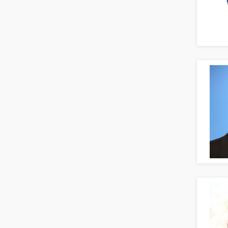
Naturwissenschaften & Forschung
Personal Leitung, Teamleitung
rec2rec
Recruiting, Personalmarketing
Referent
Anwaltschaft
Justiziariat, Rechtsabteilung
Notar-, Justizfachangestellter,
Anwaltsfachgehilfe
Notariat
Richter, Justizbeamte
Analyst
Anlageberatung, Vermögensberatung
Asset-/Fonds-Management
Börsenhandel
Banken, Finanzdienstleister und
Versicherungen Compliance, Sicherheit
Banken, Finanzdienstleister und