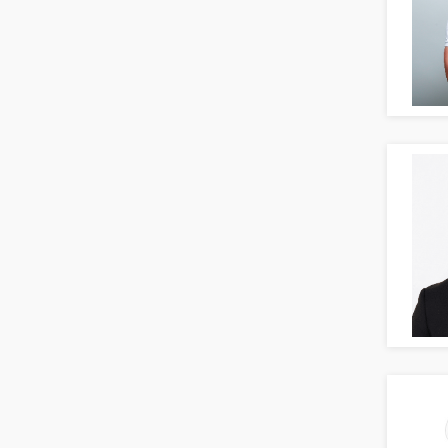
Teamleitung
Sozialarbeit
Universität, Fachhochschule
Unterricht: Grundschule
Unterricht: Sekundarstufe
Architektur
Fotografie, Video
Grafik- und Kommunikationsdesign
Medien-, Screen-, Webdesign
Modedesign, Schmuckdesign
Produktdesign, Industriedesign
Theater, Schauspiel, Musik, Tanz
Beschaffungslogistik
Disposition
Einkauf
Logistik
Entsorgungslogistik