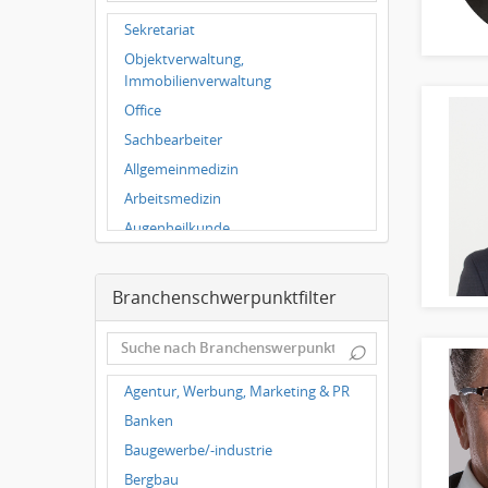
Wuppertal
Sekretariat
Hallbergmoos
Objektverwaltung,
Würzburg
Immobilienverwaltung
Grünwald
Office
Ulm
Sachbearbeiter
Bielefeld
Allgemeinmedizin
Hannover
Arbeitsmedizin
Duisburg
Augenheilkunde
Chirurgie
Frauenheilkunde, Geburtshilfe
Branchenschwerpunktfilter
Hals-Nasen-Ohrenheilkunde
⌕
Hautkrankheiten,
Geschlechtskrankheiten
Agentur, Werbung, Marketing & PR
Hygienemedizin, Umweltmedizin
Banken
Innere Medizin
Baugewerbe/-industrie
Kieferchirurgie, Mundchirurgie,
Gesichtschirurgie
Bergbau