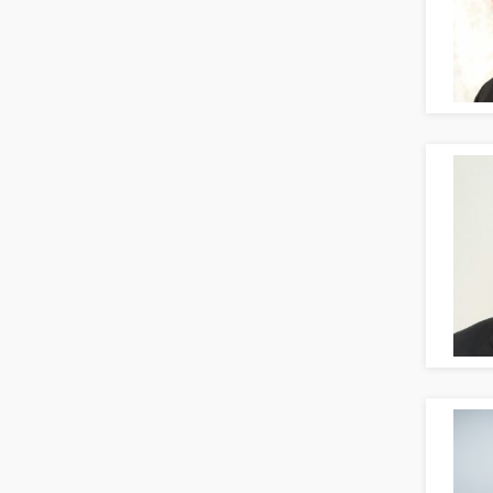
Versicherungen Finanzen
Firmenkundengeschäft
Investment-Banking
Kreditanalyse
Banken, Finanzdienstleister und
Versicherungen Leitung, Teamleitung
Mergers & Acquisitions
Privatkundengeschäft
Mathematik, Produkt, Statistik
Versicherung: Sachbearbeitung
Zahlungsverkehr
Ausbilder
Berufsschule
Erwachsenenbildung
Erzieher
Kindergarten, KiTa, Vorschule
Bildung & Soziales Leitung,