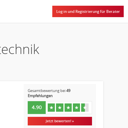
Log in und Registrierung für Berater
technik
Gesamtbewertung bei
49
Empfehlungen
4.90
★
★
★
★
★
Jetzt bewerten! »