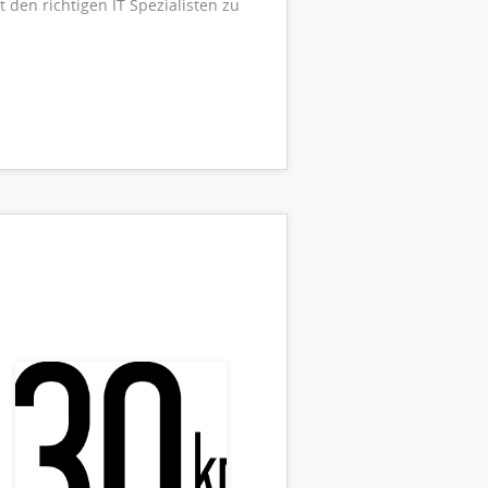
 den richtigen IT Spezialisten zu
schland umfasst unser
e gelebte Unternehmenskultur.
EITGEBER MITTELSTAND 2020“
umfassend. Dafür sind wir
zu verbessern. Wir lieben