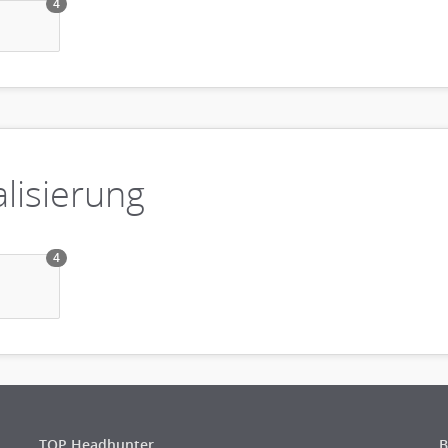
4
lisierung
4
TOP Headhunter
B