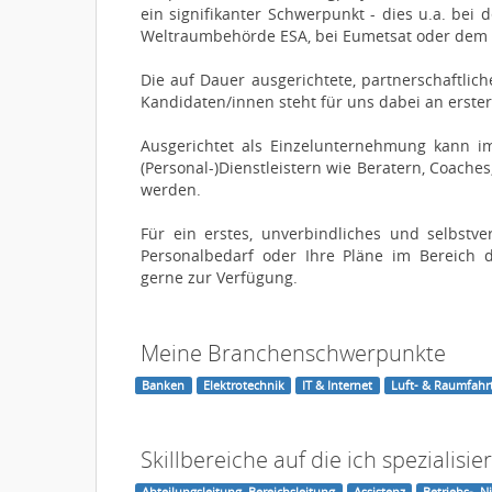
ein signifikanter Schwerpunkt - dies u.a. be
Weltraumbehörde ESA, bei Eumetsat oder dem D
Die auf Dauer ausgerichtete, partnerschaftlic
Kandidaten/innen steht für uns dabei an erster 
Ausgerichtet als Einzelunternehmung kann im
(Personal-)Dienstleistern wie Beratern, Coach
werden.
Für ein erstes, unverbindliches und selbstv
Personalbedarf oder Ihre Pläne im Bereich d
gerne zur Verfügung.
Meine Branchenschwerpunkte
Banken
Elektrotechnik
IT & Internet
Luft- & Raumfahr
Skillbereiche auf die ich spezialisier
Abteilungsleitung, Bereichsleitung
Assistenz
Betriebs-, N