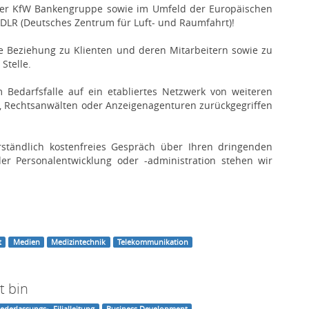
i der KfW Bankengruppe sowie im Umfeld der Europäischen
LR (Deutsches Zentrum für Luft- und Raumfahrt)!
he Beziehung zu Klienten und deren Mitarbeitern sowie zu
Stelle.
 Bedarfsfalle auf ein etabliertes Netzwerk von weiteren
es, Rechtsanwälten oder Anzeigenagenturen zurückgegriffen
erständlich kostenfreies Gespräch über Ihren dringenden
er Personalentwicklung oder -administration stehen wir
t
Medien
Medizintechnik
Telekommunikation
t bin
iederlassungs-, Filialleitung
Business Development